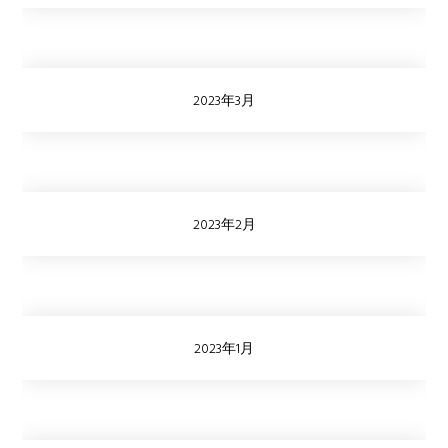
2023年3月
2023年2月
2023年1月