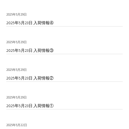
2025年5月29日
2025年5月23日 入荷情報④
2025年5月29日
2025年5月23日 入荷情報③
2025年5月29日
2025年5月23日 入荷情報②
2025年5月29日
2025年5月23日 入荷情報①
2025年5月22日