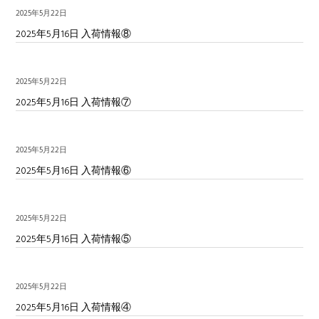
2025年5月22日
2025年5月16日 入荷情報⑧
2025年5月22日
2025年5月16日 入荷情報⑦
2025年5月22日
2025年5月16日 入荷情報⑥
2025年5月22日
2025年5月16日 入荷情報⑤
2025年5月22日
2025年5月16日 入荷情報④