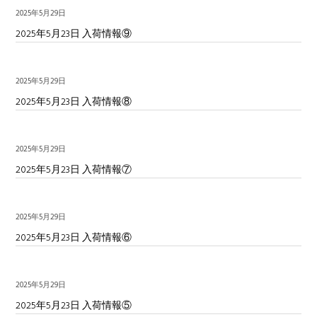
2025年5月29日
2025年5月23日 入荷情報⑨
2025年5月29日
2025年5月23日 入荷情報⑧
2025年5月29日
2025年5月23日 入荷情報⑦
2025年5月29日
2025年5月23日 入荷情報⑥
2025年5月29日
2025年5月23日 入荷情報⑤