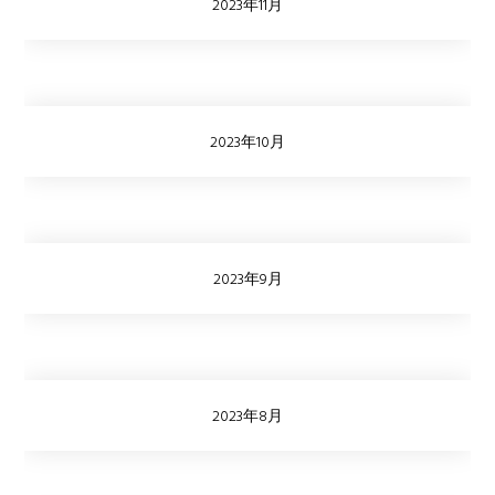
2023年11月
2023年10月
2023年9月
2023年8月