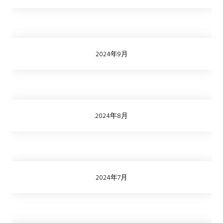
2024年9月
2024年8月
2024年7月