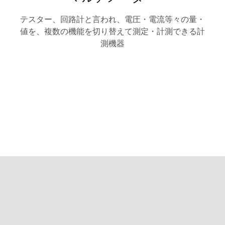
テスター、回路計と言われ、電圧・電流等々の量・
値を、複数の機能を切り替えて測定・計測できる計
測機器
古く
買取可
していても、
ても、どのような状態でも
一括買取・一括引取
開発・研究所の
が可能です
お見積りは無料
です！