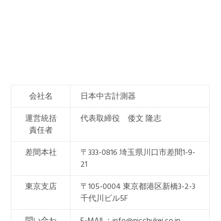
会社名
日本中古計測器
運営統括
代表取締役 倭文 隆志
責任者
差間本社
〒333-0816 埼玉県川口市差間1-9-
21
東京支店
〒105-0004 東京都港区新橋3-2-3
千代川ビル5F
問い合わ
E-MAIL：info@nicchukei.co.jp