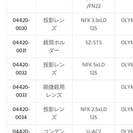
/FN22
04420-
投影レン
NFK 3.3xLD
OLY
0030
ズ
125
04420-
鏡筒ホル
SZ-STS
OLY
0031
ダー
04420-
投影レン
NFK 5xLD
OLY
0032
ズ
125
04420-
顕微鏡用
OLY
0033
レンズ
04420-
投影レン
NFK 2.5xLD
OLY
0034
ズ
125
04420-
コンデン
U-AC2
OLY