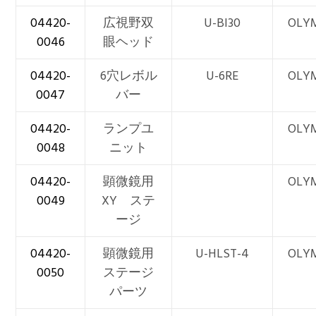
04420-
広視野双
U-BI30
OLY
0046
眼ヘッド
04420-
6穴レボル
U-6RE
OLY
0047
バー
04420-
ランプユ
OLY
0048
ニット
04420-
顕微鏡用
OLY
0049
XY ステ
ージ
04420-
顕微鏡用
U-HLST-4
OLY
0050
ステージ
パーツ