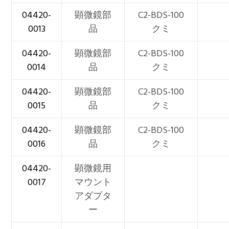
04420-
顕微鏡部
C2-BDS-100
0013
品
クミ
04420-
顕微鏡部
C2-BDS-100
0014
品
クミ
04420-
顕微鏡部
C2-BDS-100
0015
品
クミ
04420-
顕微鏡部
C2-BDS-100
0016
品
クミ
04420-
顕微鏡用
0017
マウント
アダプタ
ー