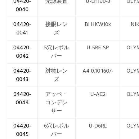
04420-
光源装置
U-LH100-3
OLY
0040
04420-
接眼レン
Bi HKW10x
NI
0041
ズ
04420-
5穴レボル
U-5RE-SP
OLY
0042
バー
04420-
対物レン
A4 0.10 160/-
OLY
0043
ズ
04420-
アッベ・
U-AC2
OLY
0044
コンデン
サー
04420-
6穴レボル
U-D6RE
OLY
0045
バー