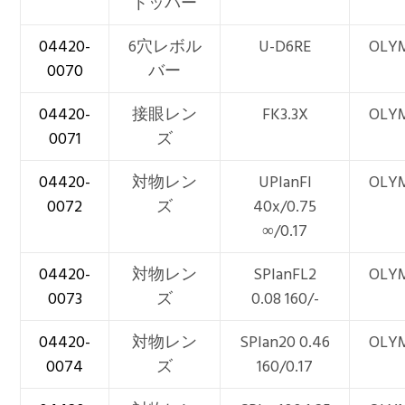
トッパー
04420-
6穴レボル
U-D6RE
OLY
0070
バー
04420-
接眼レン
FK3.3X
OLY
0071
ズ
04420-
対物レン
UPlanFI
OLY
0072
ズ
40x/0.75
∞/0.17
04420-
対物レン
SPlanFL2
OLY
0073
ズ
0.08 160/-
04420-
対物レン
SPlan20 0.46
OLY
0074
ズ
160/0.17