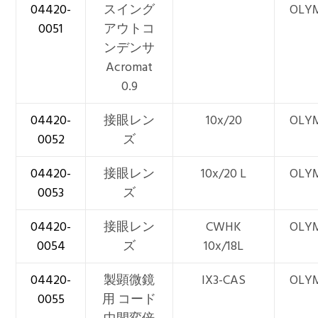
04420-
スイング
OLY
0051
アウトコ
ンデンサ
Acromat
0.9
04420-
接眼レン
10x/20
OLY
0052
ズ
04420-
接眼レン
10x/20 L
OLY
0053
ズ
04420-
接眼レン
CWHK
OLY
0054
ズ
10x/18L
04420-
製顕微鏡
IX3-CAS
OLY
0055
用 コード