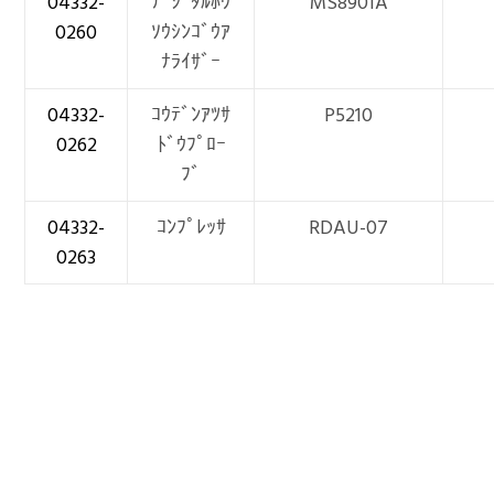
04332-
ﾃﾞｼﾞﾀﾙﾎｳ
MS8901A
0260
ｿｳｼﾝｺﾞｳｱ
ﾅﾗｲｻﾞｰ
04332-
ｺｳﾃﾞﾝｱﾂｻ
P5210
0262
ﾄﾞｳﾌﾟﾛｰ
ﾌﾞ
04332-
ｺﾝﾌﾟﾚｯｻ
RDAU-07
0263