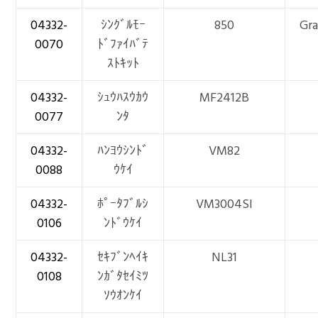
04332-
ｼﾝｸﾞﾙﾓｰ
850
Gr
0070
ﾄﾞﾌｧｲﾊﾞﾃ
ｽﾄｷｯﾄ
04332-
ｼｭｳﾊｽｳｶｳ
MF2412B
0077
ﾝﾀ
04332-
ﾊﾝﾖｳｼﾝﾄﾞ
VM82
0088
ｳｹｲ
04332-
ﾎﾟｰﾀﾌﾞﾙｼ
VM3004SI
0106
ﾝﾄﾞｳｹｲ
04332-
ｾｷﾌﾞﾝﾍｲｷ
NL31
0108
ﾝｶﾞﾀｾｲﾐﾂ
ｿｳｵﾝｹｲ