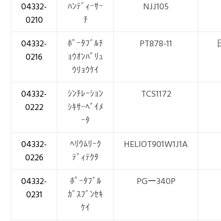
04332-
ﾊﾝﾃﾞｨｰｻｰ
NJJ105
0210
ﾁ
04332-
ﾎﾟｰﾀﾌﾞﾙﾁ
PT878-11
0216
ｮｳｵﾝﾊﾟﾘｭ
ｳﾘｮｳｹｲ
04332-
ｼﾝﾁﾚｰｼｮﾝ
TCS1172
0222
ｼｷｻｰﾍﾞｲﾒ
ｰﾀ
04332-
ﾍﾘｳﾑﾘｰｸ
HELIOT901W1J1A
0226
ﾃﾞｨﾃｸﾀ
04332-
ﾎﾟｰﾀﾌﾞﾙ
PGー340P
0231
ｶﾞｽﾌﾞﾝｾｷ
ｹｲ