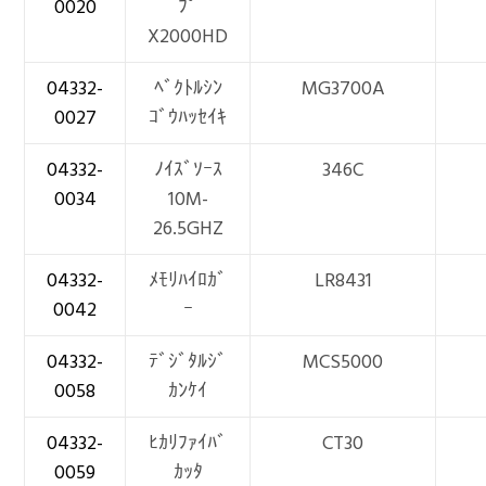
0020
ﾌﾟ
X2000HD
04332-
ﾍﾞｸﾄﾙｼﾝ
MG3700A
0027
ｺﾞｳﾊｯｾｲｷ
04332-
ﾉｲｽﾞｿｰｽ
346C
0034
10M-
26.5GHZ
04332-
ﾒﾓﾘﾊｲﾛｶﾞ
LR8431
0042
ｰ
04332-
ﾃﾞｼﾞﾀﾙｼﾞ
MCS5000
0058
ｶﾝｹｲ
04332-
ﾋｶﾘﾌｧｲﾊﾞ
CT30
0059
ｶｯﾀ