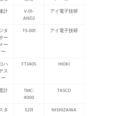
速計
V-01-
アイ電子技研
AND2
ジタ
TS-001
アイ電子技研
サー
メー
ター
コハ
FT3405
HIOKI
テス
ター
度計
TMC-
TASCO
4000
スタ
5231
NISHIZAWA