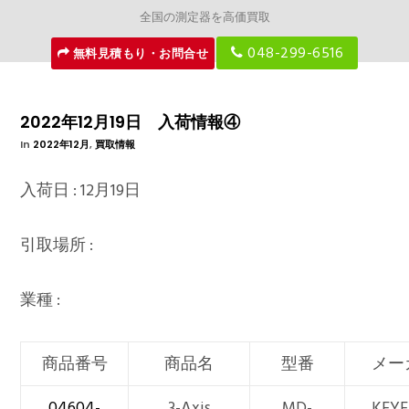
全国の測定器を高価買取
048-299-6516
無料見積もり・お問合せ
2022年12月19日 入荷情報④
In
2022年12月
,
買取情報
入荷日 : 12月19日
引取場所 :
業種 :
商品番号
商品名
型番
メー
04604-
3-Axis
MD-
KEY