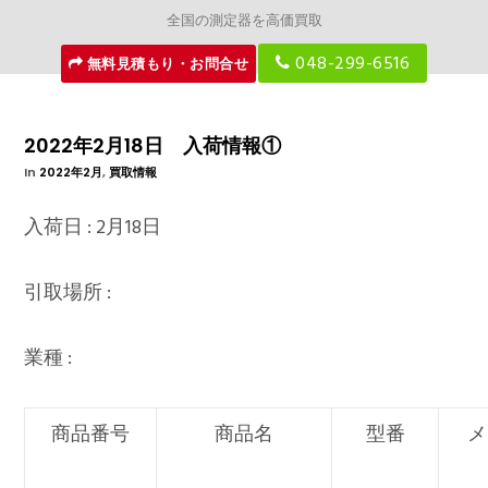
全国の測定器を高価買取
048-299-6516
無料見積もり・お問合せ
2022年2月18日 入荷情報①
In
2022年2月
,
買取情報
入荷日 : 2月18日
引取場所 :
業種 :
商品番号
商品名
型番
メ