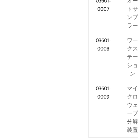
03601-
オー
0007
トサ
ンプ
ラー
03601-
ワー
0008
クス
テー
ショ
ン
03601-
マイ
0009
クロ
ウェ
ーブ
分解
装置