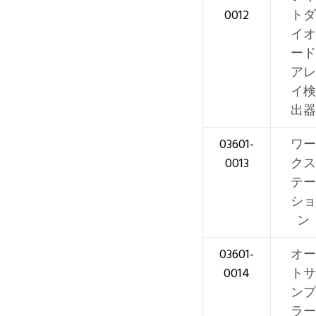
0012
トダ
イオ
ード
アレ
イ検
出器
03601-
ワー
0013
クス
テー
ショ
ン
03601-
オー
0014
トサ
ンプ
ラー