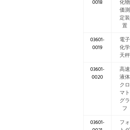
0018
化物
価測
定装
置
03601-
電子
0019
化学
天秤
03601-
高速
0020
液体
クロ
マト
グラ
フ
03601-
フォ