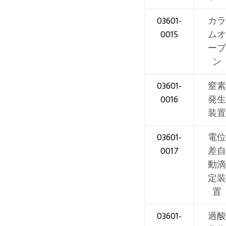
03601-
カラ
0015
ムオ
ーブ
ン
03601-
窒素
0016
発生
装置
03601-
電位
0017
差自
動滴
定装
置
03601-
過酸