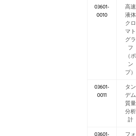
03601-
高速
0010
液体
クロ
マト
グラ
フ
（ポ
ン
プ）
03601-
タン
0011
デム
質量
分析
計
03601-
フォ