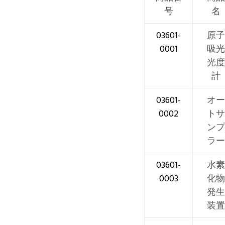
号
名
03601-
原子
0001
吸光
光度
計
03601-
オー
0002
トサ
ンプ
ラー
03601-
水素
0003
化物
発生
装置