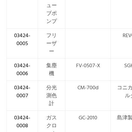
ュー
ブポ
ンプ
03424-
フリ
REV
0005
ーザ
ー
03424-
集塵
FV-0507-X
SG
0006
機
03424-
分光
CM-700d
コニ
0007
測色
ル
計
03424-
ガス
GC-2010
島津
0008
クロ