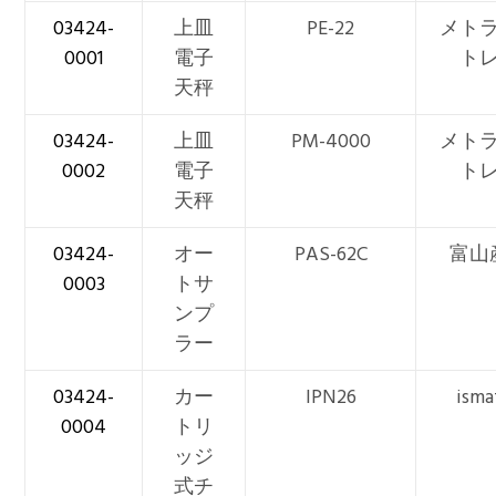
03424-
上皿
PE-22
メト
0001
電子
ト
天秤
03424-
上皿
PM-4000
メト
0002
電子
ト
天秤
03424-
オー
PAS-62C
富山
0003
トサ
ンプ
ラー
03424-
カー
IPN26
isma
0004
トリ
ッジ
式チ