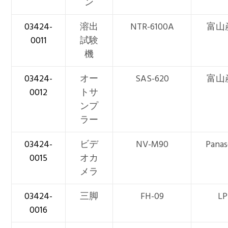
ン
03424-
溶出
NTR-6100A
富山
0011
試験
機
03424-
オー
SAS-620
富山
0012
トサ
ンプ
ラー
03424-
ビデ
NV-M90
Panas
0015
オカ
メラ
03424-
三脚
FH-09
LP
0016