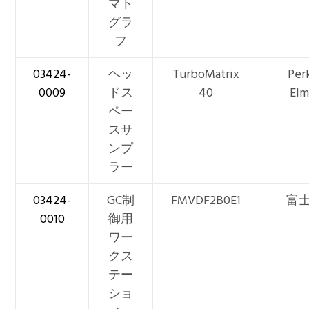
マト
グラ
フ
03424-
ヘッ
TurboMatrix
Per
0009
ドス
40
Elm
ペー
スサ
ンプ
ラー
03424-
GC制
FMVDF2B0E1
富
0010
御用
ワー
クス
テー
ショ