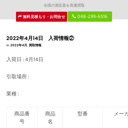
全国の測定器を高価買取
048-299-6516
無料見積もり・お問合せ
2022年4月14日 入荷情報②
In
2022年4月
,
買取情報
入荷日 : 4月14日
引取場所 :
業種 :
商品番
商品
型番
メー
号
名