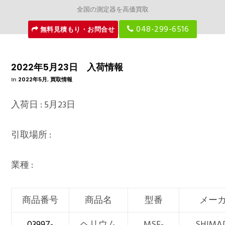
全国の測定器を高価買取
048-299-6516
無料見積もり・お問合せ
2022年5月23日 入荷情報
In
2022年5月
,
買取情報
入荷日 : 5月23日
引取場所 :
業種 :
商品番号
商品名
型番
メー
03997-
ヘリウム
MSE-
SHIMA