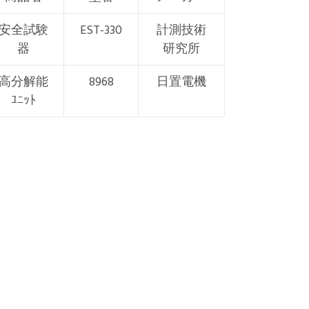
安全試験
EST-330
計測技術
器
研究所
高分解能
8968
日置電機
ﾕﾆｯﾄ