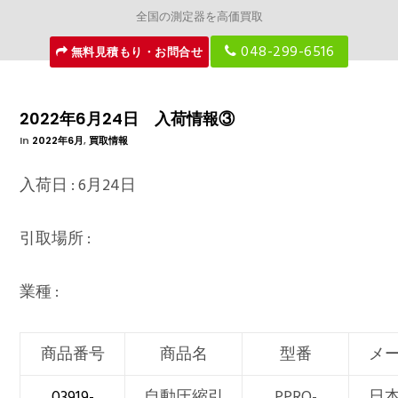
全国の測定器を高価買取
048-299-6516
無料見積もり・お問合せ
2022年6月24日 入荷情報③
In
2022年6月
,
買取情報
入荷日 : 6月24日
引取場所 :
業種 :
商品番号
商品名
型番
メ
03919-
自動圧縮引
PPRO-
日