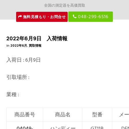
全国の測定器を高価買取
048-299-6516
無料見積もり・お問合せ
2022年6月9日 入荷情報
In
2022年6月
,
買取情報
入荷日 : 6月9日
引取場所 :
業種 :
商品番号
商品名
型番
メ
04049-
ハンディー
GT11B
DE