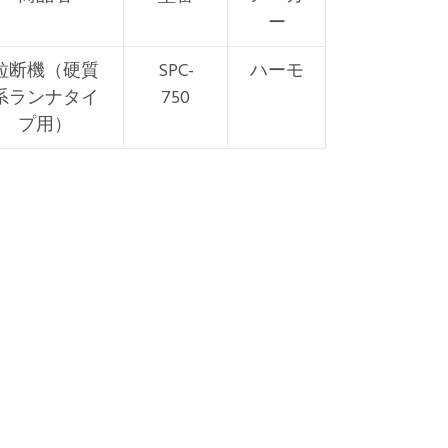
ー
粒断機（硬質
SPC-
ハーモ
系ランナタイ
750
プ用）