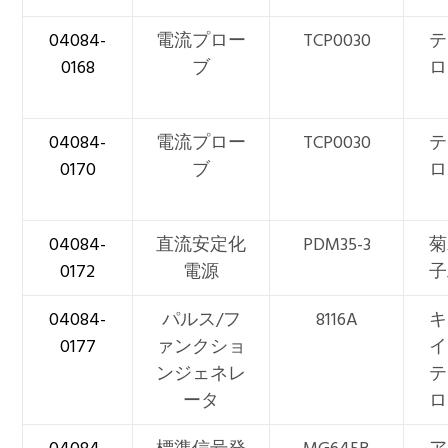
04084-
電流プロー
TCP0030
テ
0168
ブ
ロ
04084-
電流プロー
TCP0030
テ
0170
ブ
ロ
04084-
直流安定化
PDM35-3
菊
0172
電源
子
04084-
パルス/フ
8116A
キ
0177
ァンクショ
イ
ンジェネレ
テ
ータ
ロ