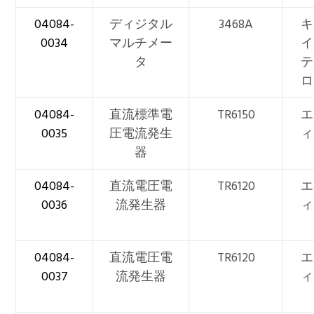
04084-
ディジタル
3468A
キ
0034
マルチメー
イ
タ
テ
ロ
04084-
直流標準電
TR6150
エ
0035
圧電流発生
ィ
器
04084-
直流電圧電
TR6120
エ
0036
流発生器
ィ
04084-
直流電圧電
TR6120
エ
0037
流発生器
ィ