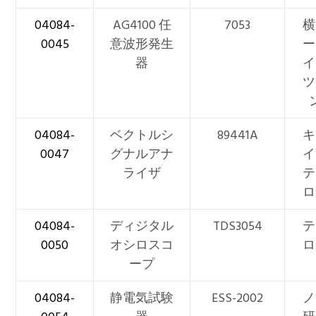
04084-
AG4100 任
7053
横
0045
意波形発生
ー
器
イ
ツ
04084-
ベクトルシ
89441A
キ
0047
グナルアナ
イ
ライザ
テ
ロ
04084-
ディジタル
TDS3054
テ
0050
オシロスコ
ロ
ープ
04084-
静電気試験
ESS-2002
ノ