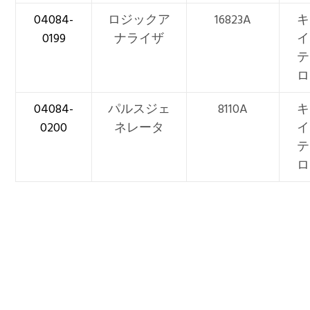
04084-
ロジックア
16823A
キ
0199
ナライザ
イ
テ
ロ
04084-
パルスジェ
8110A
キ
0200
ネレータ
イ
テ
ロ