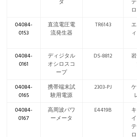
タ
テ
ロ
04084-
直流電圧電
TR6143
エ
0153
流発生器
ィ
04084-
ディジタル
DS-8812
岩
0161
オシロスコ
ープ
04084-
携帯端末試
2303-PJ
ケ
0165
験用電源
04084-
高周波パワ
E4419B
キ
0167
ーメータ
イ
テ
ロ