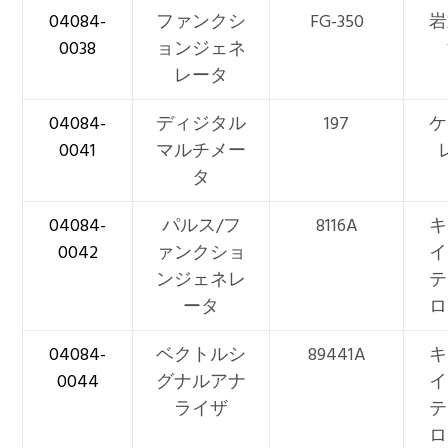
04084-
ファンクシ
FG-350
岩
0038
ョンジェネ
レータ
04084-
ディジタル
197
ケ
0041
マルチメー
タ
04084-
パルス/フ
8116A
キ
0042
ァンクショ
イ
ンジェネレ
テ
ータ
ロ
04084-
ベクトルシ
89441A
キ
0044
グナルアナ
イ
ライザ
テ
ロ