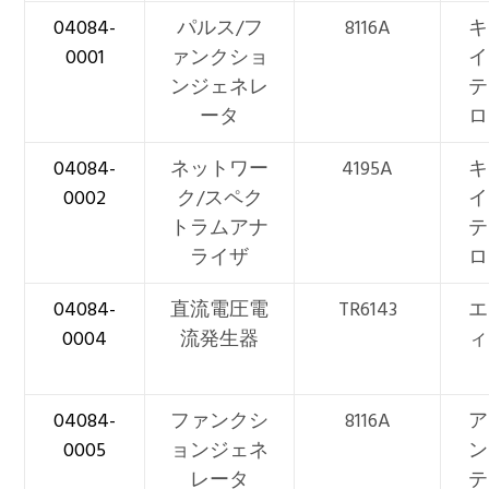
04084-
パルス/フ
8116A
キ
0001
ァンクショ
イ
ンジェネレ
テ
ータ
ロ
04084-
ネットワー
4195A
キ
0002
ク/スペク
イ
トラムアナ
テ
ライザ
ロ
04084-
直流電圧電
TR6143
エ
0004
流発生器
ィ
04084-
ファンクシ
8116A
ア
0005
ョンジェネ
ン
レータ
テ