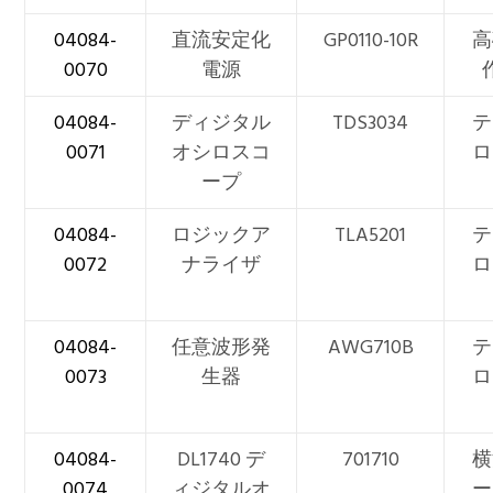
04084-
直流安定化
GP0110-10R
高
0070
電源
04084-
ディジタル
TDS3034
テ
0071
オシロスコ
ロ
ープ
04084-
ロジックア
TLA5201
テ
0072
ナライザ
ロ
04084-
任意波形発
AWG710B
テ
0073
生器
ロ
04084-
DL1740 デ
701710
横
0074
ィジタルオ
ー