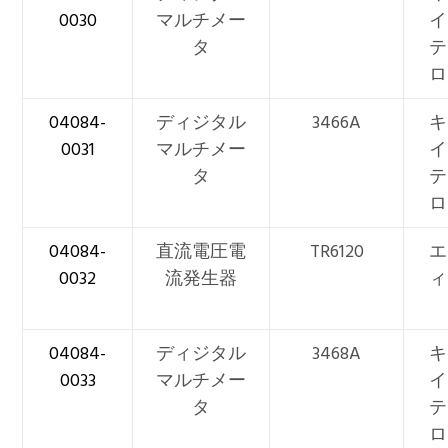
0030
マルチメー
イ
タ
テ
ロ
04084-
ディジタル
3466A
キ
0031
マルチメー
イ
タ
テ
ロ
04084-
直流電圧電
TR6120
エ
0032
流発生器
ィ
04084-
ディジタル
3468A
キ
0033
マルチメー
イ
タ
テ
ロ