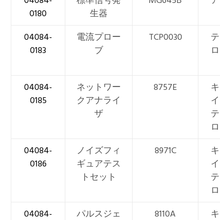
04084-
標準信号発
MG645B
ア
0180
生器
04084-
電流プロー
TCP0030
テ
0183
ブ
ロ
04084-
ネットワー
8757E
キ
0185
クアナライ
イ
ザ
テ
ロ
04084-
ノイズフィ
8971C
キ
0186
ギュアテス
イ
トセット
テ
ロ
04084-
パルスジェ
8110A
キ