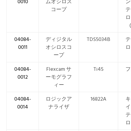
0010
ムオシロス
ン
コープ
テ
ロ
04084-
ディジタル
TDS5034B
テ
0011
オシロスコ
ロ
ープ
04084-
Flexcam サ
Ti45
フ
0012
ーモグラフ
ィー
04084-
ロジックア
16822A
キ
0014
ナライザ
イ
テ
ロ