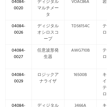
04084-
ディジタル
VOAC86A
岩
0020
マルチメー
タ
04084-
ディジタル
TDS6154C
テ
0026
オシロスコ
ロ
ープ
04084-
任意波形発
AWG710B
テ
0027
生器
ロ
04084-
ロジックア
16500B
キ
0029
ナライザ
イ
テ
ロ
04084-
ディジタル
3466A
キ