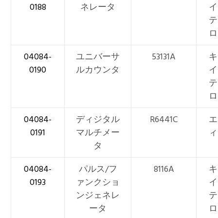
0188
ネレータ
イ
テ
ロ
04084-
ユニバーサ
53131A
キ
0190
ルカウンタ
イ
テ
ロ
04084-
ディジタル
R6441C
エ
0191
マルチメー
ィ
タ
04084-
パルス/フ
8116A
キ
0193
ァンクショ
イ
ンジェネレ
テ
ータ
ロ