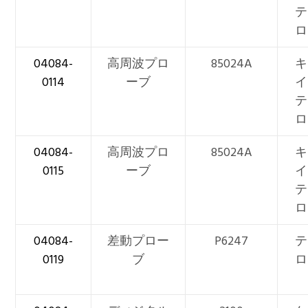
テ
ロ
04084-
高周波プロ
85024A
キ
0114
ーブ
イ
テ
ロ
04084-
高周波プロ
85024A
キ
0115
ーブ
イ
テ
ロ
04084-
差動プロー
P6247
テ
0119
ブ
ロ