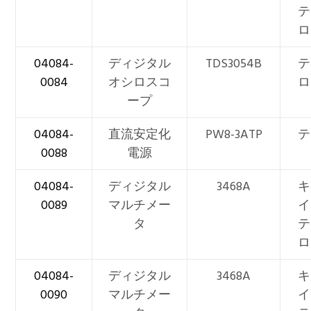
テ
ロ
04084-
ディジタル
TDS3054B
テ
0084
オシロスコ
ロ
ープ
04084-
直流安定化
PW8-3ATP
テ
0088
電源
04084-
ディジタル
3468A
キ
0089
マルチメー
イ
タ
テ
ロ
04084-
ディジタル
3468A
キ
0090
マルチメー
イ