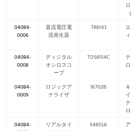
ロ
04084-
直流電圧電
TR6143
エ
0006
流発生器
ィ
04084-
ディジタル
TDS6154C
テ
0008
オシロスコ
ロ
ープ
04084-
ロジックア
16702B
キ
0009
ナライザ
イ
テ
ロ
04084-
リアルタイ
54855A
ア