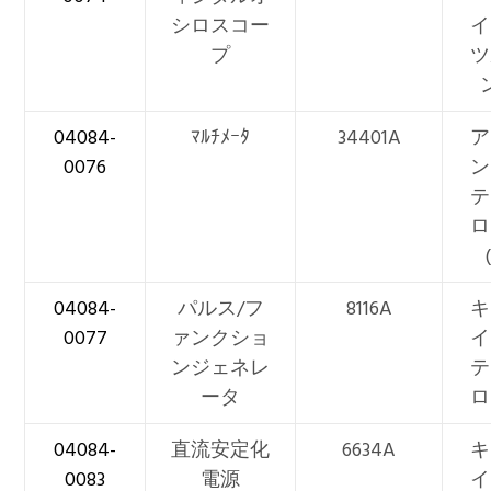
シロスコー
イ
プ
ツ
04084-
ﾏﾙﾁﾒｰﾀ
34401A
ア
0076
ン
テ
ロ
04084-
パルス/フ
8116A
キ
0077
ァンクショ
イ
ンジェネレ
テ
ータ
ロ
04084-
直流安定化
6634A
キ
0083
電源
イ