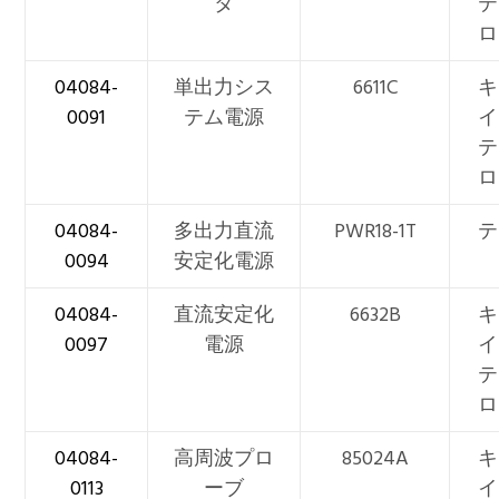
タ
テ
ロ
04084-
単出力シス
6611C
キ
0091
テム電源
イ
テ
ロ
04084-
多出力直流
PWR18-1T
テ
0094
安定化電源
04084-
直流安定化
6632B
キ
0097
電源
イ
テ
ロ
04084-
高周波プロ
85024A
キ
0113
ーブ
イ