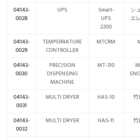
04143-
UPS
Smart-
シ
0028
UPS
エ
2200
04143-
TEMPERRATURE
MTCRM
0029
CONTROLLER
04143-
PRECISION
MT-310
M
0030
DISPENSING
ENG
MACHINE
04143-
MULTI DRYER
HAS-10
竹
0031
04143-
MULTI DRYER
HAS-11
竹
0032