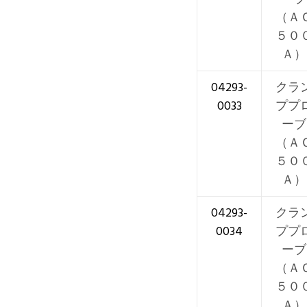
（Ａ
５０
Ａ）
04293-
クラ
0033
ププ
ーブ
（Ａ
５０
Ａ）
04293-
クラ
0034
ププ
ーブ
（Ａ
５０
Ａ）