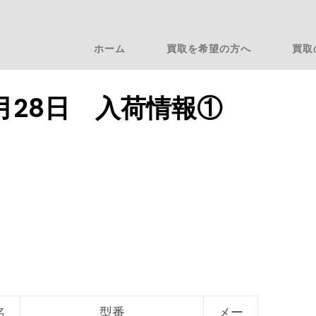
ホーム
買取を希望の方へ
買取
9月28日 入荷情報①
名
型番
メー