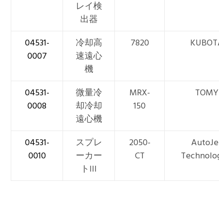
レイ検
出器
04531-
冷却高
7820
KUBOT
0007
速遠心
機
04531-
微量冷
MRX-
TOMY
0008
却冷却
150
遠心機
04531-
スプレ
2050-
AutoJe
0010
ーカー
CT
Technolo
トIII