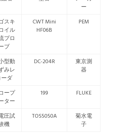
ー
ゴスキ
CWT Mini
PEM
コイル
HF06B
流プロ
ーブ
小型動
DC-204R
東京測
ずみレ
器
コーダ
コープ
199
FLUKE
ーター
電圧試
TOS5050A
菊水電
験機
子