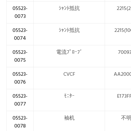
05523-
ｼｬﾝﾄ抵抗
2215(
0073
05523-
ｼｬﾝﾄ抵抗
2215(1
0074
05523-
電流ﾌﾟﾛｰﾌﾞ
7009
0075
05523-
CVCF
AA200
0076
05523-
ﾓﾆﾀｰ
E173F
0077
05523-
袖机
不
0078