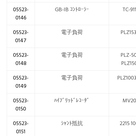
05523-
GB-IB ｺﾝﾄﾛｰﾗｰ
TC-91
0146
05523-
電子負荷
PLZ15
0147
05523-
電子負荷
PLZ-5
0148
PLZ15
05523-
電子負荷
PLZ100
0149
05523-
ﾊｲﾌﾞﾘｯﾄﾞﾚｺｰﾀﾞ
MV2
0150
05523-
ｼｬﾝﾄ抵抗
2215 1
0151