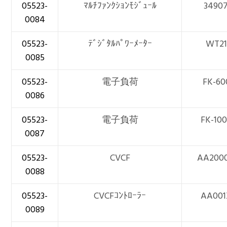
05523-
ﾏﾙﾁﾌｧﾝｸｼｮﾝﾓｼﾞｭｰﾙ
3490
0084
05523-
ﾃﾞｼﾞﾀﾙﾊﾟﾜｰﾒｰﾀｰ
WT21
0085
05523-
電子負荷
FK-60
0086
05523-
電子負荷
FK-10
0087
05523-
CVCF
AA200
0088
05523-
CVCFｺﾝﾄﾛｰﾗｰ
AA001
0089