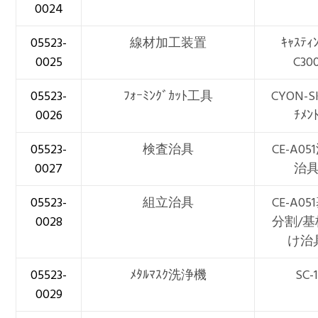
0024
05523-
線材加工装置
ｷｬｽﾃｨ
0025
C30
05523-
ﾌｫｰﾐﾝｸﾞｶｯﾄ工具
CYON-S
0026
ﾁﾒﾝ
05523-
検査治具
CE-A0
0027
治
05523-
組立治具
CE-A0
0028
分割/
け治
05523-
ﾒﾀﾙﾏｽｸ洗浄機
SC-1
0029