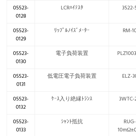
05523-
LCRﾊｲﾃｽﾀ
3522-
0128
05523-
ﾘｯﾌﾟﾙﾉｲｽﾞﾒｰﾀｰ
RM-1
0129
05523-
電子負荷装置
PLZ100
0130
05523-
低電圧電子負荷装置
ELZ-3
0131
05523-
ｹｰｽ入り絶縁ﾄﾗﾝｽ
3WTC-
0132
05523-
ｼｬﾝﾄ抵抗
RUG-
0133
10mΩ±0