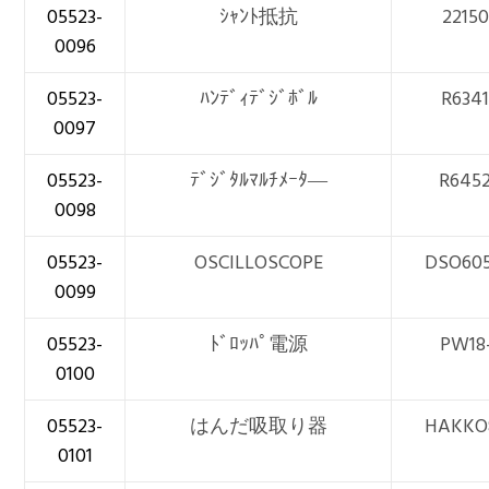
05523-
ｼｬﾝﾄ抵抗
2215
0096
05523-
ﾊﾝﾃﾞｨﾃﾞｼﾞﾎﾞﾙ
R634
0097
05523-
ﾃﾞｼﾞﾀﾙﾏﾙﾁﾒｰﾀ―
R645
0098
05523-
OSCILLOSCOPE
DSO60
0099
05523-
ﾄﾞﾛｯﾊﾟ電源
PW18
0100
05523-
はんだ吸取り器
HAKKO
0101