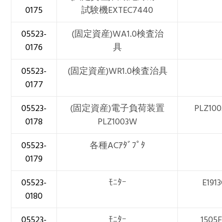
0175
試験機EXTEC7440
05523-
(固定資産)WA1.0検査治
0176
具
05523-
(固定資産)WR1.0検査治具
0177
05523-
(固定資産)電子負荷装置
PLZ10
0178
PLZ1003W
05523-
各種ACｱﾀﾞﾌﾟﾀ
0179
05523-
ﾓﾆﾀｰ
E1913
0180
05523-
ﾓﾆﾀｰ
1505