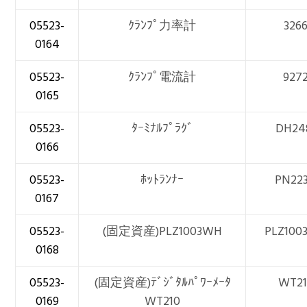
05523-
ｸﾗﾝﾌﾟ力率計
326
0164
05523-
ｸﾗﾝﾌﾟ電流計
927
0165
05523-
ﾀｰﾐﾅﾙﾌﾟﾗｸﾞ
DH24
0166
05523-
ﾎｯﾄﾗﾝﾅｰ
PN22
0167
05523-
(固定資産)PLZ1003WH
PLZ100
0168
05523-
(固定資産)ﾃﾞｼﾞﾀﾙﾊﾟﾜｰﾒｰﾀ
WT21
0169
WT210