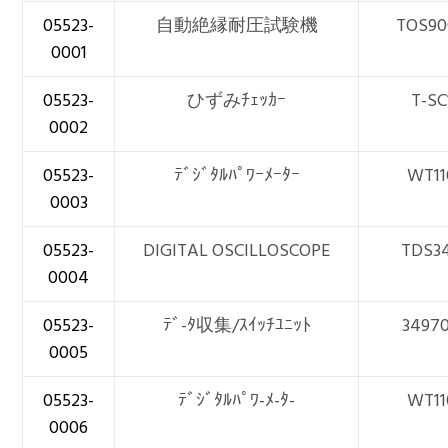
05523-
自動絶縁耐圧試験機
TOS90
0001
05523-
ひずみﾁｪｯｶｰ
T-SC
0002
05523-
ﾃﾞｼﾞﾀﾙﾊﾟﾜｰﾒｰﾀｰ
WT11
0003
05523-
DIGITAL OSCILLOSCOPE
TDS3
0004
05523-
ﾃﾞ-ﾀ収集/ｽｲｯﾁﾕﾆｯﾄ
3497
0005
05523-
ﾃﾞｼﾞﾀﾙﾊﾟﾜ-ﾒ-ﾀ-
WT11
0006