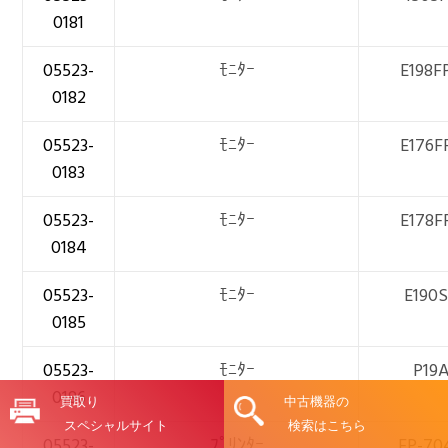
0181
05523-
ﾓﾆﾀｰ
E198F
0182
05523-
ﾓﾆﾀｰ
E176F
0183
05523-
ﾓﾆﾀｰ
E178F
0184
05523-
ﾓﾆﾀｰ
E190
0185
05523-
ﾓﾆﾀｰ
P19
0186
買取り
中古機器の
スペシャルサイト
検索はこちら
05523-
ﾌﾟﾘﾝﾀｰ
EP-70