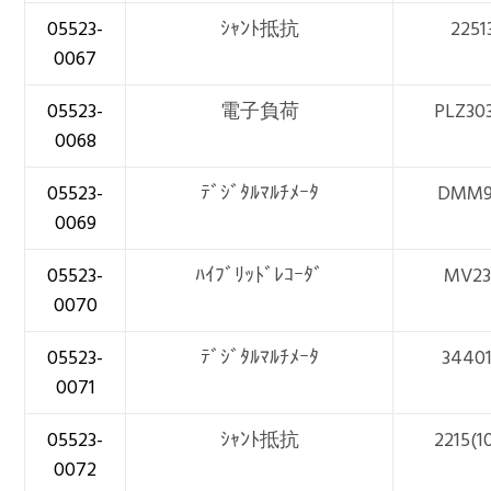
05523-
ｼｬﾝﾄ抵抗
2251
0067
05523-
電子負荷
PLZ30
0068
05523-
ﾃﾞｼﾞﾀﾙﾏﾙﾁﾒｰﾀ
DMM9
0069
05523-
ﾊｲﾌﾞﾘｯﾄﾞﾚｺｰﾀﾞ
MV23
0070
05523-
ﾃﾞｼﾞﾀﾙﾏﾙﾁﾒｰﾀ
3440
0071
05523-
ｼｬﾝﾄ抵抗
2215(1
0072