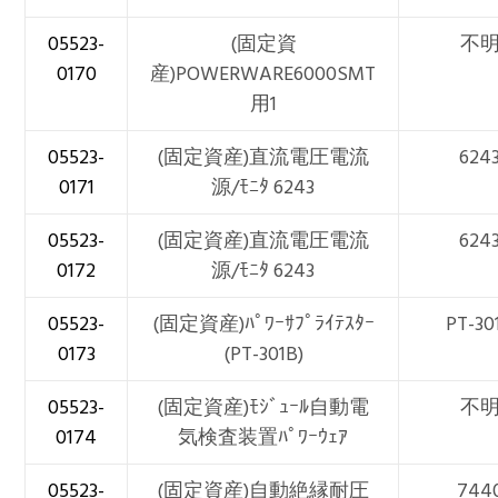
05523-
(固定資
不
0170
産)POWERWARE6000SMT
用1
05523-
(固定資産)直流電圧電流
624
0171
源/ﾓﾆﾀ 6243
05523-
(固定資産)直流電圧電流
624
0172
源/ﾓﾆﾀ 6243
05523-
(固定資産)ﾊﾟﾜｰｻﾌﾟﾗｲﾃｽﾀｰ
PT-30
0173
(PT-301B)
05523-
(固定資産)ﾓｼﾞｭｰﾙ自動電
不
0174
気検査装置ﾊﾟﾜｰｳｪｱ
05523-
(固定資産)自動絶縁耐圧
744