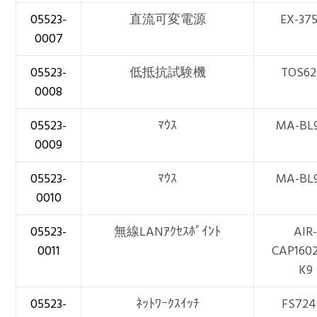
05523-
直流可変電源
EX-37
0007
05523-
低抵抗試験機
TOS62
0008
05523-
ﾏｳｽ
MA-BL
0009
05523-
ﾏｳｽ
MA-BL
0010
05523-
無線LANｱｸｾｽﾎﾟｲﾝﾄ
AIR
0011
CAP1602
K9
05523-
ﾈｯﾄﾜｰｸｽｲｯﾁ
FS724