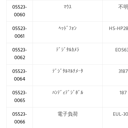
05523-
ﾏｳｽ
不
0060
05523-
ﾍｯﾄﾞﾌｫﾝ
HS-HP2
0061
05523-
ﾃﾞｼﾞﾀﾙｶﾒﾗ
EOS6
0062
05523-
ﾃﾞｼﾞﾀﾙﾏﾙﾁﾒｰﾀ
318
0064
05523-
ﾊﾝﾃﾞｨﾃﾞｼﾞﾎﾞﾙ
187
0065
05523-
電子負荷
EUL-3
0066