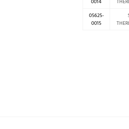
0014
THER
05625-
0015
THER