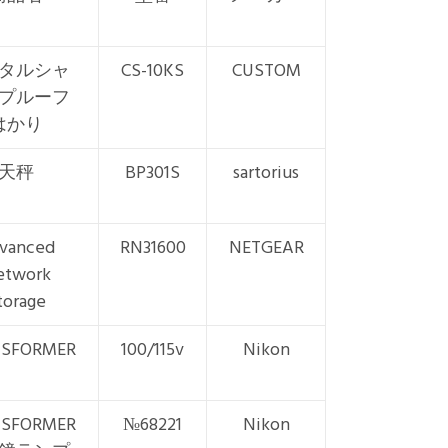
タルシャ
CS-10KS
CUSTOM
プルーフ
はかり
天秤
BP301S
sartorius
vanced
RN31600
NETGEAR
etwork
torage
SFORMER
100/115v
Nikon
SFORMER
№68221
Nikon