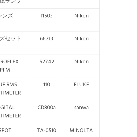
鏡ランプ
レンズ
11503
Nikon
ズセット
66719
Nikon
CROFLEX
52742
Nikon
PFM
UE RMS
110
FLUKE
TIMETER
IGITAL
CD800a
sanwa
TIMETER
SPOT
TA-0510
MINOLTA