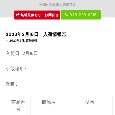
全国の測定器を高価買取
048-299-6516
無料見積もり・お問合せ
2023年2月16日 入荷情報①
In
2023年2月
,
買取情報
入荷日 : 2月16日
引取場所 :
業種 :
商品番
商品名
型番
号