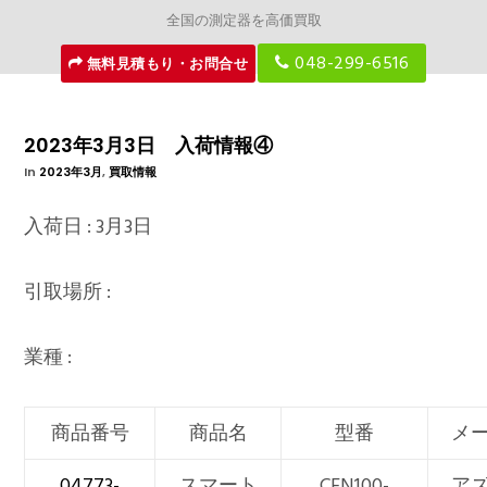
全国の測定器を高価買取
048-299-6516
無料見積もり・お問合せ
2023年3月3日 入荷情報④
In
2023年3月
,
買取情報
入荷日 : 3月3日
引取場所 :
業種 :
商品番号
商品名
型番
メ
04773-
スマート
CFN100-
ア