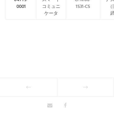
0001
コミュニ
1S31-CS
（
ケータ