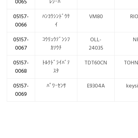
0065
ﾚｼｰﾊﾞ
05157-
ﾊﾝﾖｳｼﾝﾄﾞｳｹ
VM80
RI
0066
ｲ
05157-
ｺｳﾘｭｳﾃﾞﾝｼﾌ
OLL-
N
0067
ｶｿｳﾁ
24035
05157-
ﾄﾙｸﾄﾞﾗｲﾊﾞﾃ
TDT60CN
TOHN
0068
ｽﾀ
05157-
ﾊﾟﾜｰｾﾝｻ
E9304A
keys
0069