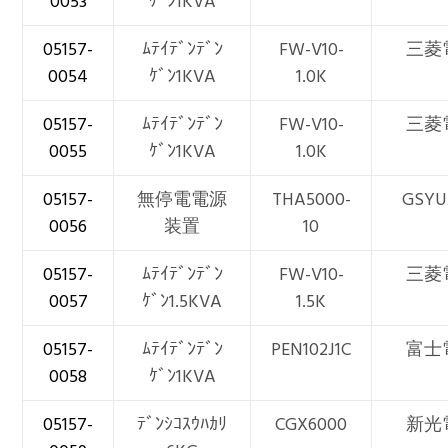
0053
ｹﾞﾝ1KVA
05157-
ﾑﾃｲﾃﾞﾝﾃﾞﾝ
FW-V10-
三菱
0054
ｹﾞﾝ1KVA
1.0K
05157-
ﾑﾃｲﾃﾞﾝﾃﾞﾝ
FW-V10-
三菱
0055
ｹﾞﾝ1KVA
1.0K
05157-
無停電電源
THA5000-
GSYU
0056
装置
10
05157-
ﾑﾃｲﾃﾞﾝﾃﾞﾝ
FW-V10-
三菱
0057
ｹﾞﾝ1.5KVA
1.5K
05157-
ﾑﾃｲﾃﾞﾝﾃﾞﾝ
PEN102J1C
富士
0058
ｹﾞﾝ1KVA
05157-
ﾃﾞﾝｼｺｽｳﾊｶﾘ
CGX6000
新光