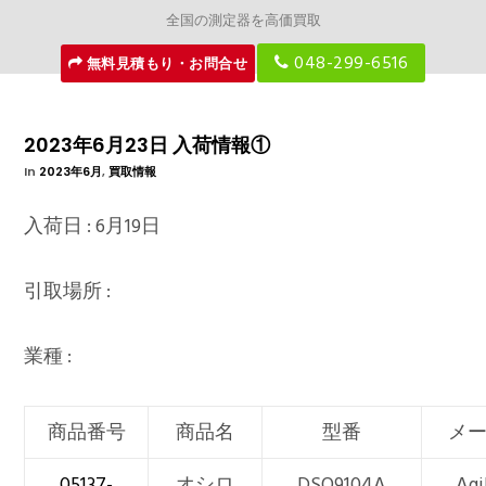
全国の測定器を高価買取
048-299-6516
無料見積もり・お問合せ
2023年6月23日 入荷情報①
In
2023年6月
,
買取情報
入荷日 : 6月19日
引取場所 :
業種 :
商品番号
商品名
型番
メ
05137-
オシロ
DSO9104A
Agi