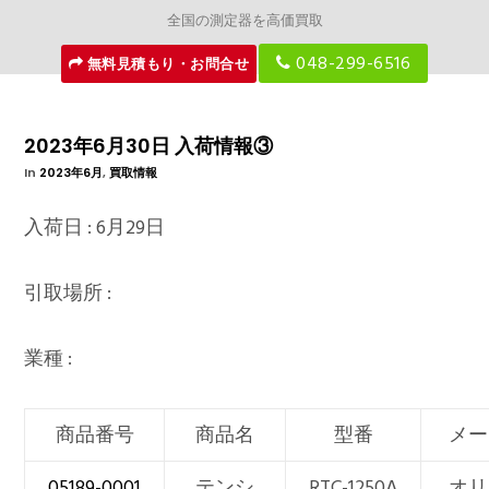
全国の測定器を高価買取
048-299-6516
無料見積もり・お問合せ
2023年6月30日 入荷情報③
In
2023年6月
,
買取情報
入荷日 : 6月29日
引取場所 :
業種 :
商品番号
商品名
型番
メー
05189-0001
テンシ
RTC-1250A
オリ