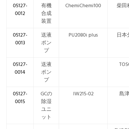
05127-
有機
ChemiChemi100
柴田
0012
合成
装置
05127-
送液
PU2080i plus
日本
0013
ポン
プ
05127-
送液
TOS
0014
ポン
プ
05127-
GCの
IW215-02
島
0015
除湿
ユニ
ット