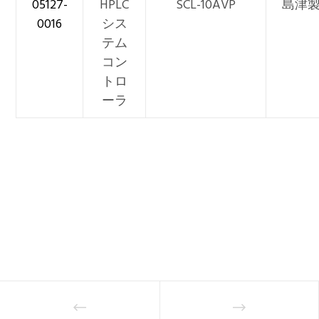
05127-
HPLC
SCL-10AVP
島津
0016
シス
テム
コン
トロ
ーラ