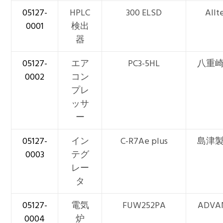
05127-
HPLC
300 ELSD
Allt
0001
検出
器
05127-
エア
PC3-5HL
八重
0002
コン
プレ
ッサ
ー
05127-
イン
C-R7Ae plus
島津
0003
テグ
レー
タ
05127-
電気
FUW252PA
ADVA
0004
炉