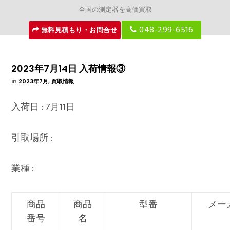
全国の測定器を高価買取
048-299-6516
無料見積もり・お問合せ
2023年7月14日 入荷情報③
In
2023年7月
,
買取情報
入荷日 : 7月11日
引取場所 :
業種 :
商品
商品
型番
メー
番号
名