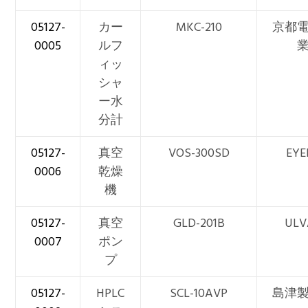
05127-
カー
MKC-210
京都
0005
ルフ
ィッ
シャ
ー水
分計
05127-
真空
VOS-300SD
EYE
0006
乾燥
機
05127-
真空
GLD-201B
ULV
0007
ポン
プ
05127-
HPLC
SCL-10AVP
島津