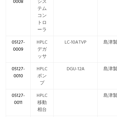
0008
シス
テム
コン
トロ
ーラ
05127-
HPLC
LC-10ATVP
島津
0009
デガ
ッサ
05127-
HPLC
DGU-12A
島津
0010
ポン
プ
05127-
HPLC
島津
0011
移動
相台