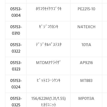
05153-
ﾎｳｺｳｾｲｹﾂｺﾞｳｷ
PE2215-10
0304
05153-
ｷﾞｼﾞｺｳｶﾝｷ
N4TEXCH
0310
05153-
ﾃﾞｼﾞﾀﾙﾊﾟｽﾃｽﾀ
1011A
0322
05153-
MTDMｱﾅﾗｲｻﾞ
AP9216
0323
05153-
ﾋﾞｯﾄｴﾗｰｼｹﾝｷ
MT883
0324
05153-
156/622M(1.31/1.55)
MP0113A
0325
ﾋｶﾘﾕﾆｯﾄ