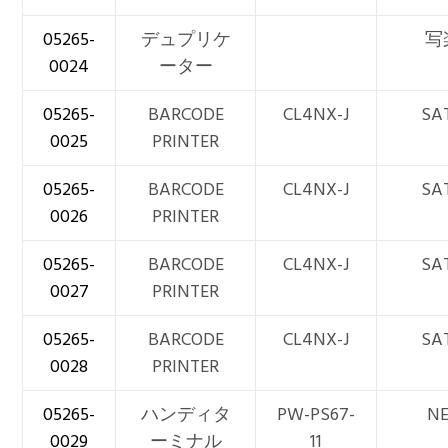
05265-
デュプリケ
写
0024
ーター
05265-
BARCODE
CL4NX-J
SA
0025
PRINTER
05265-
BARCODE
CL4NX-J
SA
0026
PRINTER
05265-
BARCODE
CL4NX-J
SA
0027
PRINTER
05265-
BARCODE
CL4NX-J
SA
0028
PRINTER
05265-
ハンディタ
PW-PS67-
N
0029
ーミナル
11