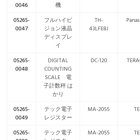
0046
機
05265-
フルハイビ
TH-
Panas
0047
ジョン液晶
43LFE8J
ディスプレ
イ
05265-
DIGITAL
DC-120
TER
0048
COUNTING
SCALE 電
子計数秤 は
かり
05265-
テック電子
MA-2055
TE
0049
レジスター
05265-
テック電子
MA-2055
TE