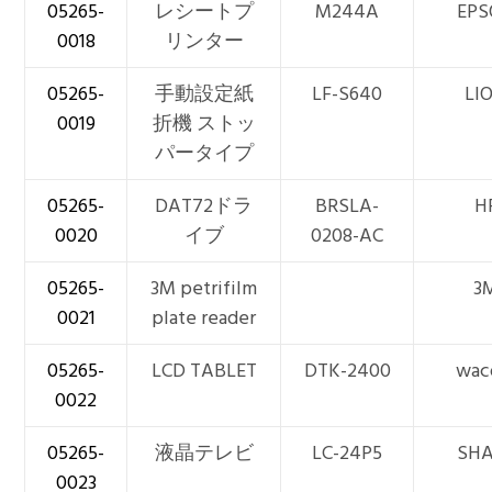
05265-
レシートプ
M244A
EP
0018
リンター
05265-
手動設定紙
LF-S640
LI
0019
折機 ストッ
パータイプ
05265-
DAT72ドラ
BRSLA-
H
0020
イブ
0208-AC
05265-
3M petrifilm
3
0021
plate reader
05265-
LCD TABLET
DTK-2400
wa
0022
05265-
液晶テレビ
LC-24P5
SH
0023