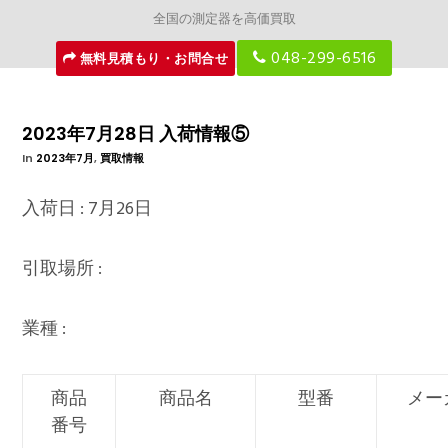
全国の測定器を高価買取
048-299-6516
無料見積もり・お問合せ
2023年7月28日 入荷情報⑤
In
2023年7月
,
買取情報
入荷日 : 7月26日
引取場所 :
業種 :
商品
商品名
型番
メー
番号