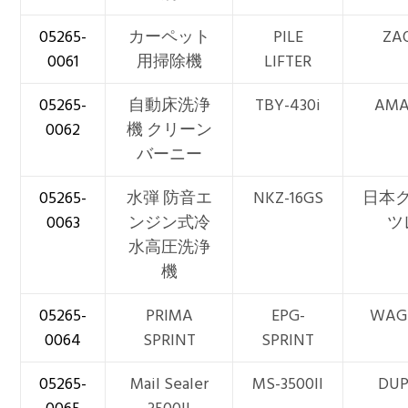
05265-
カーペット
PILE
ZA
0061
用掃除機
LIFTER
05265-
自動床洗浄
TBY-430i
AM
0062
機 クリーン
バーニー
05265-
水弾 防音エ
NKZ-16GS
日本
0063
ンジン式冷
ツ
水高圧洗浄
機
05265-
PRIMA
EPG-
WAG
0064
SPRINT
SPRINT
05265-
Mail Sealer
MS-3500II
DU