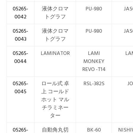
05265-
液体クロマ
PU-980
JA
0042
トグラフ
05265-
液体クロマ
PU-980
JA
0043
トグラフ
05265-
LAMINATOR
LAMI
LA
0044
MONKEY
REVO -T14
05265-
ロール式 卓
RSL-382S
JO
0045
上 コールド
ホット マル
チラミネー
ター
05265-
自動角丸切
BK-60
NISHI