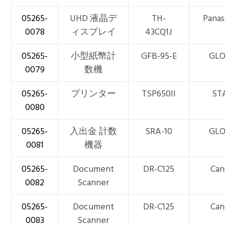
05265-
UHD 液晶デ
TH-
Panas
0078
ィスプレイ
43CQ1J
05265-
小型紙幣計
GFB-95-E
GL
0079
数機
05265-
プリンター
TSP650II
ST
0080
05265-
入出金 計数
SRA-10
GL
0081
機器
05265-
Document
DR-C125
Can
0082
Scanner
05265-
Document
DR-C125
Can
0083
Scanner