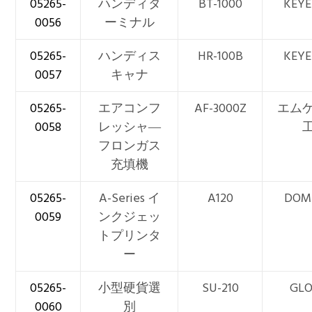
05265-
ハンディタ
BT-1000
KEY
0056
ーミナル
05265-
ハンディス
HR-100B
KEY
0057
キャナ
05265-
エアコンフ
AF-3000Z
エム
0058
レッシャ―
フロンガス
充填機
05265-
A-Series イ
A120
DOM
0059
ンクジェッ
トプリンタ
ー
05265-
小型硬貨選
SU-210
GL
0060
別