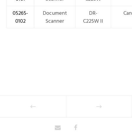
05265-
Document
DR-
Can
0102
Scanner
C225W II