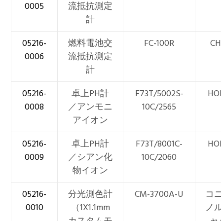
0005
流抵抗測定
計
05216-
燃料電池交
FC-100R
CH
0006
流抵抗測定
計
05216-
卓上PH計
F73T/5002S-
HO
0008
／アンモニ
10C/2565
アイオン
05216-
卓上PH計
F73T/8001C-
HO
0009
／シアン化
10C/2060
物イオン
05216-
分光測色計
CM-3700A-U
コ
0010
（1X1.1mm
ノ
カスタムモ
ャ