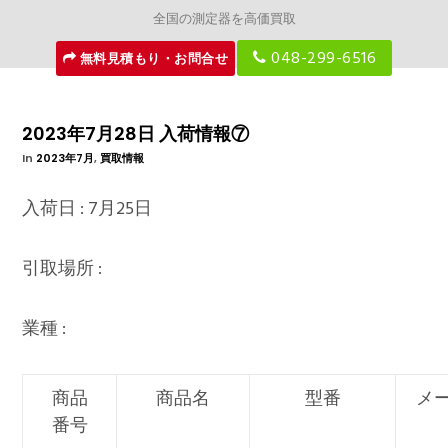
全国の測定器を高価買取
048-299-6516
無料見積もり・お問合せ
2023年7月28日 入荷情報⑦
In
2023年7月
,
買取情報
入荷日 : 7月25日
引取場所 :
業種 :
商品
商品名
型番
メ
番号