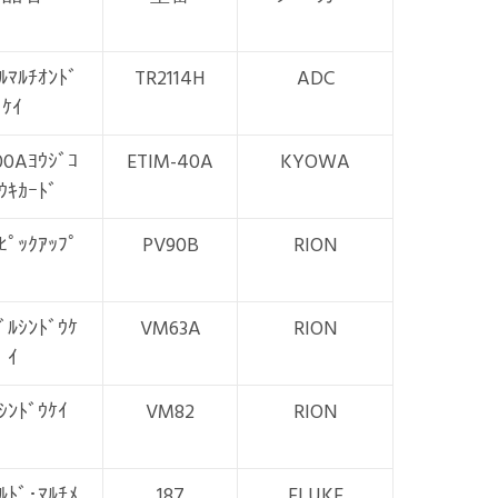
ﾙﾏﾙﾁｵﾝﾄﾞ
TR2114H
ADC
ｹｲ
00Aﾖｳｼﾞｺ
ETIM-40A
KYOWA
ｳｷｶｰﾄﾞ
ﾋﾟｯｸｱｯﾌﾟ
PV90B
RION
ﾞﾙｼﾝﾄﾞｳｹ
VM63A
RION
ｲ
ｼﾝﾄﾞｳｹｲ
VM82
RION
ﾙﾄﾞ･ﾏﾙﾁﾒ
187
FLUKE