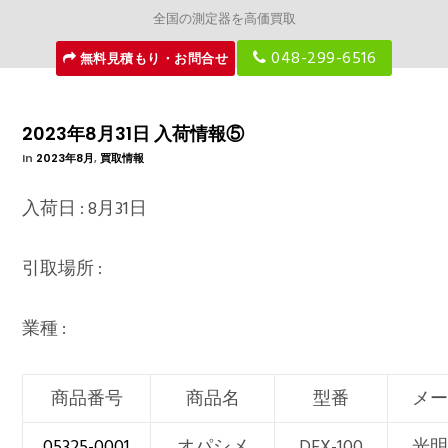
全国の測定器を高価買取
048-299-6516
無料見積もり・お問合せ
2023年8月31日 入荷情報⑤
In
2023年8月
,
買取情報
入荷日 : 8月31日
引取場所 :
業種 :
商品番号
商品名
型番
メ
05325-0001
オパシメ
DEX-100
光