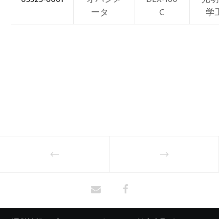
ータ
C
学