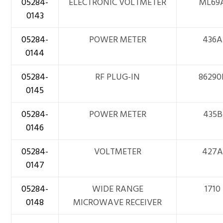
05284-
ELECTRONIC VOLTMETER
ML69
0143
05284-
POWER METER
436A
0144
05284-
RF PLUG-IN
86290
0145
05284-
POWER METER
435B
0146
05284-
VOLTMETER
427
0147
05284-
WIDE RANGE
1710
0148
MICROWAVE RECEIVER