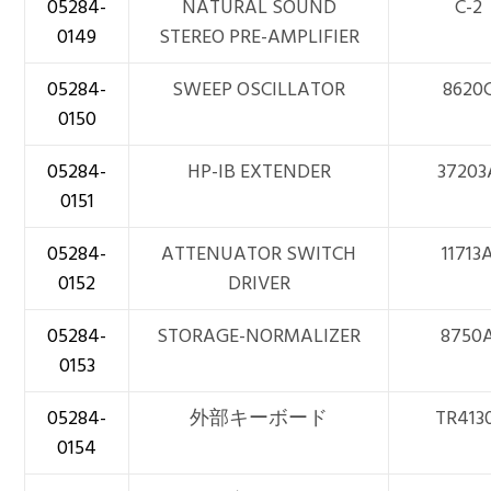
05284-
NATURAL SOUND
C-2
0149
STEREO PRE-AMPLIFIER
05284-
SWEEP OSCILLATOR
8620
0150
05284-
HP-IB EXTENDER
37203
0151
05284-
ATTENUATOR SWITCH
11713
0152
DRIVER
05284-
STORAGE-NORMALIZER
8750
0153
05284-
外部キーボード
TR413
0154