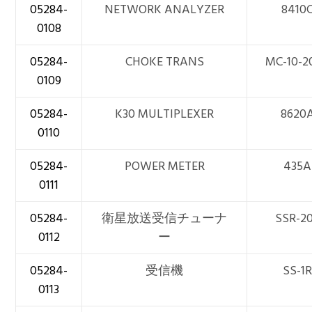
05284-
NETWORK ANALYZER
8410
0108
05284-
CHOKE TRANS
MC-10-2
0109
05284-
K30 MULTIPLEXER
8620
0110
05284-
POWER METER
435A
0111
05284-
衛星放送受信チューナ
SSR-2
0112
ー
05284-
受信機
SS-1
0113