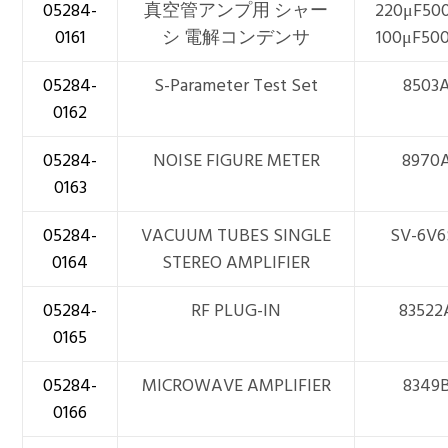
05284-
真空管アンプ用 シャー
220μF5
0161
シ 電解コンデンサ
100μF50
05284-
S-Parameter Test Set
8503
0162
05284-
NOISE FIGURE METER
8970
0163
05284-
VACUUM TUBES SINGLE
SV-6V6
0164
STEREO AMPLIFIER
05284-
RF PLUG-IN
83522
0165
05284-
MICROWAVE AMPLIFIER
8349
0166