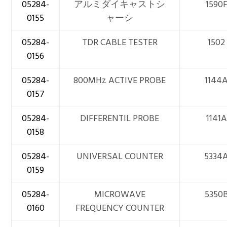
05284-
アルミダイキャストシ
1590
0155
ャーシ
05284-
TDR CABLE TESTER
1502
0156
05284-
800MHz ACTIVE PROBE
1144
0157
05284-
DIFFERENTIL PROBE
1141A
0158
05284-
UNIVERSAL COUNTER
5334
0159
05284-
MICROWAVE
5350
0160
FREQUENCY COUNTER