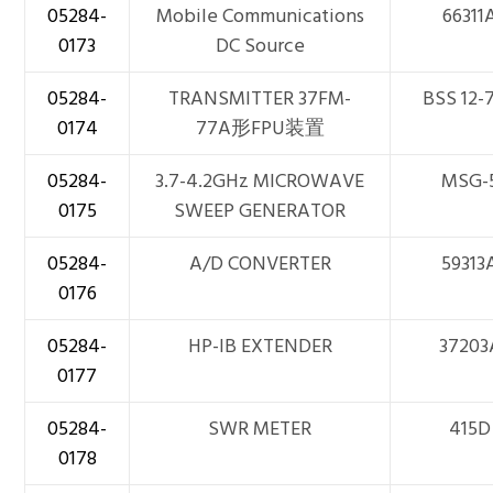
05284-
Mobile Communications
66311
0173
DC Source
05284-
TRANSMITTER 37FM-
BSS 12-7
0174
77A形FPU装置
05284-
3.7-4.2GHz MICROWAVE
MSG-
0175
SWEEP GENERATOR
05284-
A/D CONVERTER
59313
0176
05284-
HP-IB EXTENDER
37203
0177
05284-
SWR METER
415D
0178