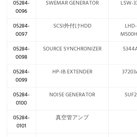
05284-
SWEMAR GENERATOR
LSW-3
0096
05284-
SCSI外付けHDD
LHD-
0097
M500
05284-
SOURCE SYNCHRONIZER
5344
0098
05284-
HP-IB EXTENDER
37203
0099
05284-
NOISE GENERATOR
SUF2
0100
05284-
真空管アンプ
0101