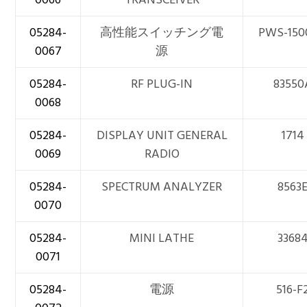
05284-
高性能スイッチング電
PWS-150
0067
源
05284-
RF PLUG-IN
83550
0068
05284-
DISPLAY UNIT GENERAL
1714
0069
RADIO
05284-
SPECTRUM ANALYZER
8563
0070
05284-
MINI LATHE
3368
0071
05284-
電源
516-F