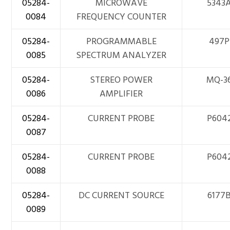
05284-
MICROWAVE
5343
0084
FREQUENCY COUNTER
05284-
PROGRAMMABLE
497P
0085
SPECTRUM ANALYZER
05284-
STEREO POWER
MQ-3
0086
AMPLIFIER
05284-
CURRENT PROBE
P604
0087
05284-
CURRENT PROBE
P604
0088
05284-
DC CURRENT SOURCE
6177
0089