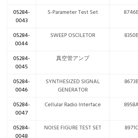
05284-
S-Parameter Test Set
8746
0043
05284-
SWEEP OSCILETOR
8350
0044
05284-
真空管アンプ
0045
05284-
SYNTHESIZED SIGNAL
8673
0046
GENERATOR
05284-
Cellular Radio Interface
8958
0047
05284-
NOISE FIGURE TEST SET
8971
0048