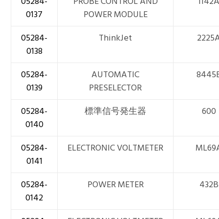
05284-
PROBE CONTROL AND
1142
0137
POWER MODULE
05284-
ThinkJet
2225
0138
05284-
AUTOMATIC
8445
0139
PRESELECTOR
05284-
標準信号発生器
600
0140
05284-
ELECTRONIC VOLTMETER
ML69
0141
05284-
POWER METER
432B
0142