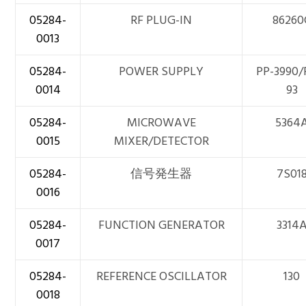
05284-
RF PLUG-IN
86260
0013
05284-
POWER SUPPLY
PP-3990/
0014
93
05284-
MICROWAVE
5364
0015
MIXER/DETECTOR
05284-
信号発生器
7S01
0016
05284-
FUNCTION GENERATOR
3314
0017
05284-
REFERENCE OSCILLATOR
130
0018