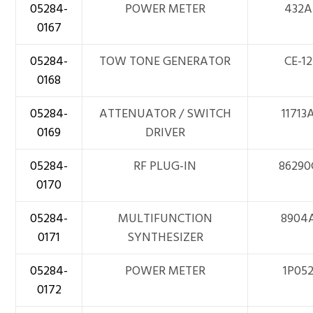
05284-
POWER METER
432A
0167
05284-
TOW TONE GENERATOR
CE-12
0168
05284-
ATTENUATOR / SWITCH
11713
0169
DRIVER
05284-
RF PLUG-IN
86290
0170
05284-
MULTIFUNCTION
8904
0171
SYNTHESIZER
05284-
POWER METER
1P05
0172