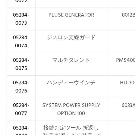
0072
05284-
PLUSE GENERATOR
8012
0073
05284-
ジスロン支線ガード
0074
05284-
マルチタレント
PMS40
0075
05284-
ハンディーウインチ
HD-30
0076
05284-
SYSTEM POWER SUPPLY
6033
0077
OPTION 100
05284-
接続判定ツール 折返し