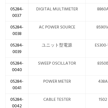
05284-
DIGITAL MULTIMETER
8860
0037
05284-
AC POWER SOURCE
85901
0038
05284-
ユニット型電源
ES300-
0039
05284-
SWEEP OSCILLATOR
8350
0040
05284-
POWER METER
438A
0041
05284-
CABLE TESTER
1502
0042