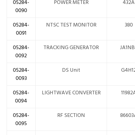
05284-
POWER METER
432A
0090
05284-
NTSC TEST MONITOR
380
0091
05284-
TRACKING GENERATOR
JA1NB
0092
05284-
DS Unit
G4H1
0093
05284-
LIGHTWAVE CONVERTER
11982
0094
05284-
RF SECTION
86603
0095