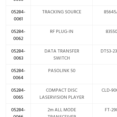
05284-
TRACKING SOURCE
85645
0061
05284-
RF PLUG-IN
8355
0062
05284-
DATA TRANSFER
DTS3-2
0063
SWITCH
05284-
PASOLINK 50
0064
05284-
COMPACT DISC
CLD-90
0065
LASERVISION PLAYER
05284-
2m ALL MODE
FT-29
0066
TRANSCEIVER