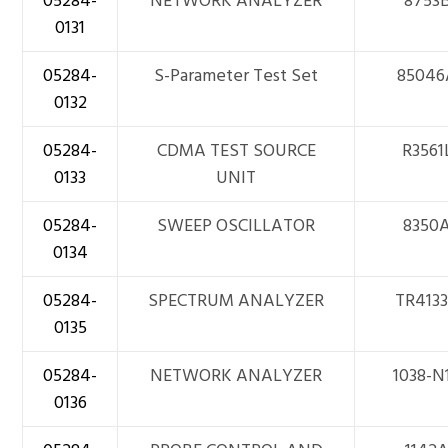
05284-
NETWORK ANALYZER
8753
0131
05284-
S-Parameter Test Set
85046
0132
05284-
CDMA TEST SOURCE
R3561
0133
UNIT
05284-
SWEEP OSCILLATOR
8350
0134
05284-
SPECTRUM ANALYZER
TR413
0135
05284-
NETWORK ANALYZER
1038-N
0136