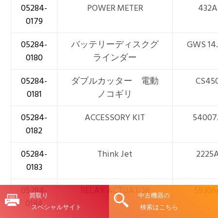
05284-
POWER METER
432A
0179
05284-
バッテリーディスクグ
GWS 14
0180
ラインダー
05284-
ダブルカッター 電動
CS45
0181
ノコギリ
05284-
ACCESSORY KIT
5400
0182
05284-
Think Jet
2225
0183
05284-
RELAY ACTUATOR
59306
買取り
中古機器の
0184
スペシャルサイト
検索はこちら