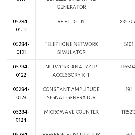
GENERATOR
05284-
RF PLUG-IN
83570
0120
05284-
TELEPHONE NETWORK
5101
0121
SIMULATOR
05284-
NETWORK ANALYZER
11650
0122
ACCESSORY KIT
05284-
CONSTANT AMPLITUDE
191
0123
SIGNAL GENERATOR
05284-
MICROWAVE COUNTER
TR521
0124
05284-
REFERENCE OSCILLATOR
130