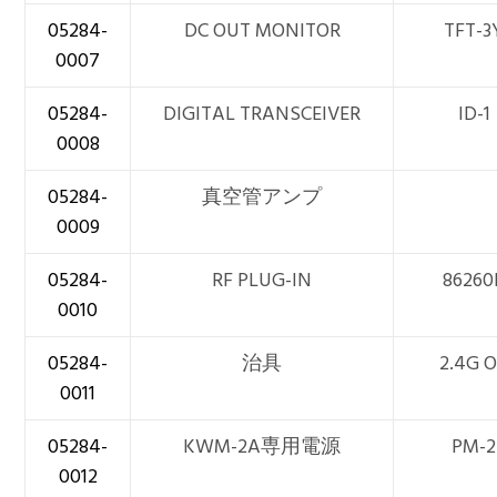
05284-
DC OUT MONITOR
TFT-3
0007
05284-
DIGITAL TRANSCEIVER
ID-1
0008
05284-
真空管アンプ
0009
05284-
RF PLUG-IN
86260
0010
05284-
治具
2.4G 
0011
05284-
KWM-2A専用電源
PM-2
0012