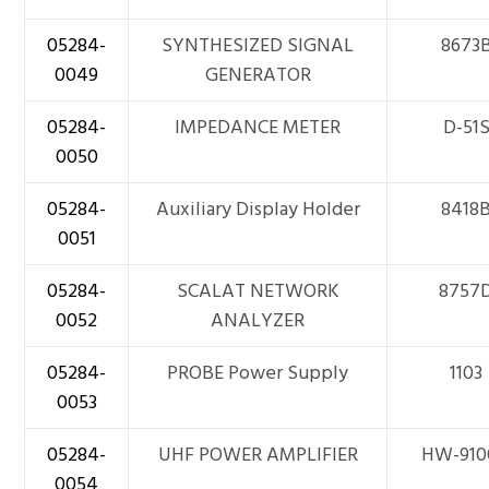
05284-
SYNTHESIZED SIGNAL
8673
0049
GENERATOR
05284-
IMPEDANCE METER
D-51
0050
05284-
Auxiliary Display Holder
8418
0051
05284-
SCALAT NETWORK
8757
0052
ANALYZER
05284-
PROBE Power Supply
1103
0053
05284-
UHF POWER AMPLIFIER
HW-910
0054