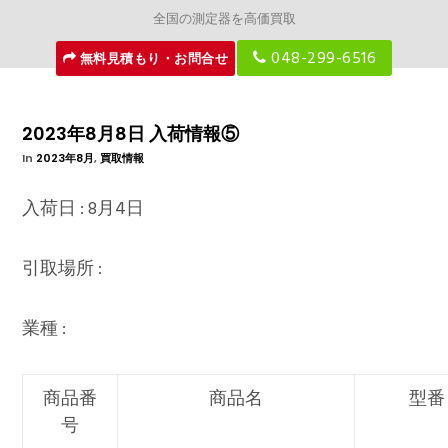
全国の測定器を高価買取
048-299-6516
無料見積もり・お問合せ
2023年8月8日 入荷情報⑤
In
2023年8月
,
買取情報
入荷日 : 8月4日
引取場所 :
業種 :
商品番
商品名
型番
号