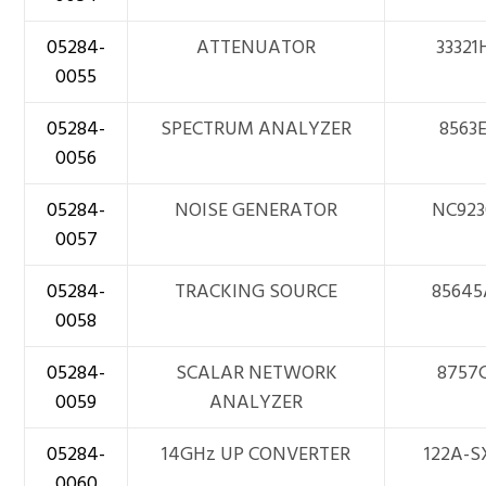
05284-
ATTENUATOR
33321
0055
05284-
SPECTRUM ANALYZER
8563
0056
05284-
NOISE GENERATOR
NC923
0057
05284-
TRACKING SOURCE
85645
0058
05284-
SCALAR NETWORK
8757
0059
ANALYZER
05284-
14GHz UP CONVERTER
122A-S
0060