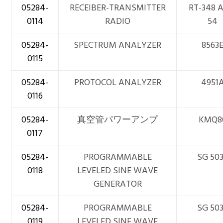
05284-
RECEIBER-TRANSMITTER
RT-348 
0114
RADIO
54
05284-
SPECTRUM ANALYZER
8563
0115
05284-
PROTOCOL ANALYZER
4951
0116
05284-
真空管パワーアンプ
KMQ8
0117
05284-
PROGRAMMABLE
SG 50
0118
LEVELED SINE WAVE
GENERATOR
05284-
PROGRAMMABLE
SG 50
0119
LEVELED SINE WAVE