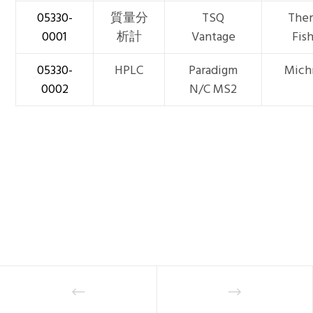
05330-
質量分
TSQ
The
0001
析計
Vantage
Fis
05330-
HPLC
Paradigm
Mich
0002
N/C MS2