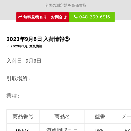
全国の測定器を高価買取
048-299-6516
無料見積もり・お問合せ
2023年9月8日 入荷情報⑤
In
2023年9月
,
買取情報
入荷日 : 9月8日
引取場所 :
業種 :
商品番号
商品名
型番
メ
05103-
溶媒回収ユニ
DPE-
EY