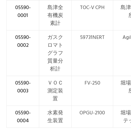
05590-
島津全
TOC-V CPH
島津
0001
有機炭
素計
05590-
ガスク
59731NERT
Agi
0002
ロマト
グラフ
質量分
析計
05590-
ＶＯＣ
FV-250
堀場
0003
測定装
置
05590-
水素発
OPGU-2100
堀場
0004
生装置
テ