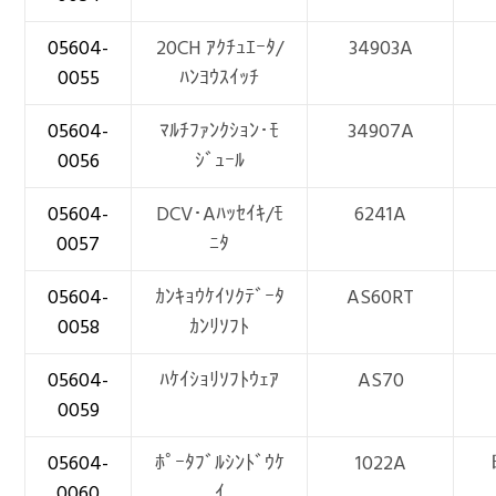
05604-
20CH ｱｸﾁｭｴｰﾀ/
34903A
0055
ﾊﾝﾖｳｽｲｯﾁ
05604-
ﾏﾙﾁﾌｧﾝｸｼｮﾝ･ﾓ
34907A
0056
ｼﾞｭｰﾙ
05604-
DCV･Aﾊｯｾｲｷ/ﾓ
6241A
0057
ﾆﾀ
05604-
ｶﾝｷｮｳｹｲｿｸﾃﾞｰﾀ
AS60RT
0058
ｶﾝﾘｿﾌﾄ
05604-
ﾊｹｲｼｮﾘｿﾌﾄｳｪｱ
AS70
0059
05604-
ﾎﾟｰﾀﾌﾞﾙｼﾝﾄﾞｳｹ
1022A
0060
ｲ