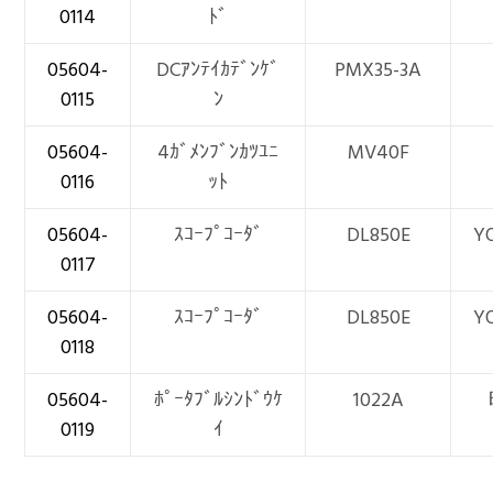
0114
ﾄﾞ
05604-
DCｱﾝﾃｲｶﾃﾞﾝｹﾞ
PMX35-3A
0115
ﾝ
05604-
4ｶﾞﾒﾝﾌﾞﾝｶﾂﾕﾆ
MV40F
0116
ｯﾄ
05604-
ｽｺｰﾌﾟｺｰﾀﾞ
DL850E
Y
0117
05604-
ｽｺｰﾌﾟｺｰﾀﾞ
DL850E
Y
0118
05604-
ﾎﾟｰﾀﾌﾞﾙｼﾝﾄﾞｳｹ
1022A
0119
ｲ