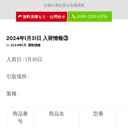
全国の測定器を高価買取
048-299-6516
無料見積もり・お問合せ
2024年1月31日 入荷情報③
In
2024年1月
,
買取情報
入荷日 : 1月30日
引取場所 :
業種 :
商品番
商品名
型番
号