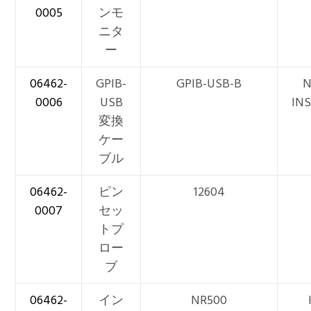
0005
ンモ
ニタ
ー
06462-
GPIB-
GPIB-USB-B
N
0006
USB
IN
変換
ケー
ブル
06462-
ピン
12604
0007
セッ
トプ
ロー
ブ
06462-
イン
NR500