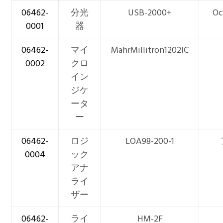
06462-
分光
USB-2000+
Oc
0001
器
06462-
マイ
MahrMillitron1202IC
0002
クロ
イン
ジケ
ータ
ー
06462-
ロジ
LOA98-200-1
0004
ック
アナ
ライ
ザー
06462-
ライ
HM-2F