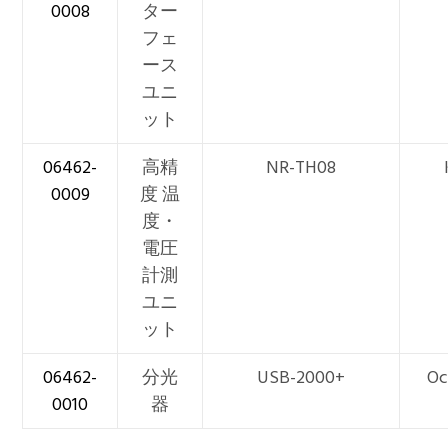
0008
ター
フェ
ース
ユニ
ット
06462-
高精
NR-TH08
0009
度 温
度・
電圧
計測
ユニ
ット
06462-
分光
USB-2000+
Oc
0010
器