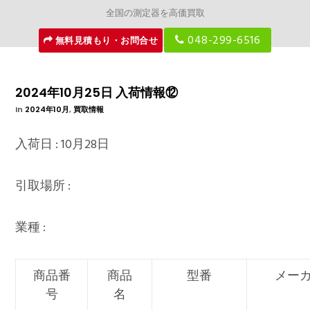
全国の測定器を高価買取
048-299-6516
無料見積もり・お問合せ
2024年10月25日 入荷情報⑫
In
2024年10月
,
買取情報
入荷日 : 10月28日
引取場所 :
業種 :
商品番
商品
型番
メー
号
名