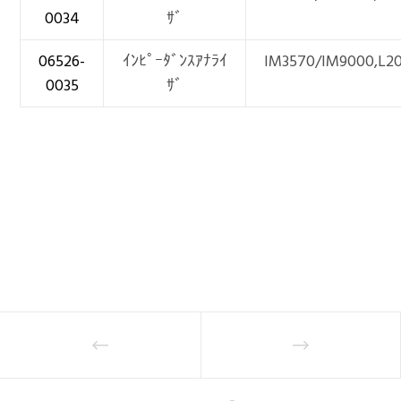
0034
ｻﾞ
06526-
ｲﾝﾋﾟｰﾀﾞﾝｽｱﾅﾗｲ
IM3570/IM9000,L2
0035
ｻﾞ