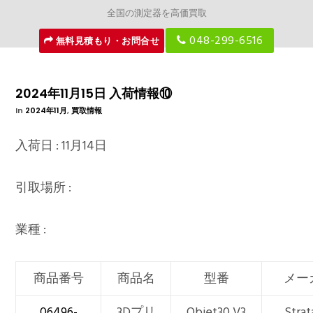
全国の測定器を高価買取
048-299-6516
無料見積もり・お問合せ
2024年11月15日 入荷情報⑩
In
2024年11月
,
買取情報
入荷日 : 11月14日
引取場所 :
業種 :
商品番号
商品名
型番
メー
06496-
3Dプリ
Objet30 V3
Strat