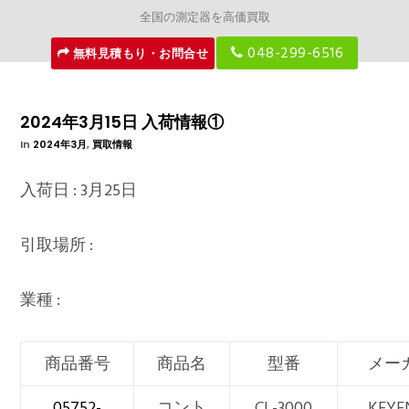
全国の測定器を高価買取
048-299-6516
無料見積もり・お問合せ
2024年3月15日 入荷情報①
In
2024年3月
,
買取情報
入荷日 : 3月25日
引取場所 :
業種 :
商品番号
商品名
型番
メー
05752-
コント
CL-3000
KEYE