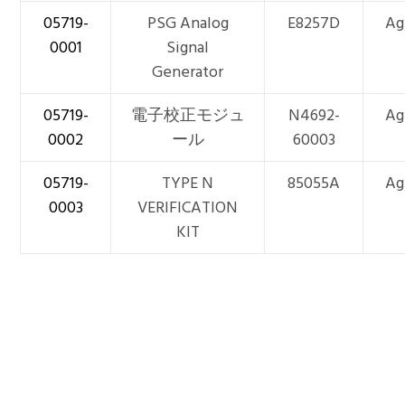
05719-
PSG Analog
E8257D
Ag
0001
Signal
Generator
05719-
電子校正モジュ
N4692-
Ag
0002
ール
60003
05719-
TYPE N
85055A
Ag
0003
VERIFICATION
KIT