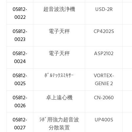
05812-
超音波洗浄機
USD-2R
0022
05812-
電子天秤
CP4202S
0023
05812-
電子天秤
ASP2102
0024
05812-
ﾎﾞﾙﾃｯｸｽﾐｷｻｰ
VORTEX-
0025
GENIE 2
05812-
卓上遠心機
CN-2060
0026
05812-
ﾗﾎﾞ用強力超音波
UP400S
0027
分散装置