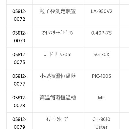
05812-
粒子径測定装置
LA-950V2
0072
05812-
ｵｲﾙﾌﾘｰﾍﾞﾋﾞｺﾝ
0.40P-7S
0073
05812-
ｺｰﾄﾞﾘｰﾙ30m
SG-30K
0075
05812-
小型振盪恒温器
PIC-100S
0077
05812-
高温循環恒温槽
ME
0078
05812-
ｲﾅｰﾄｸﾚｰﾌﾞ
CH-8610
0079
Uster