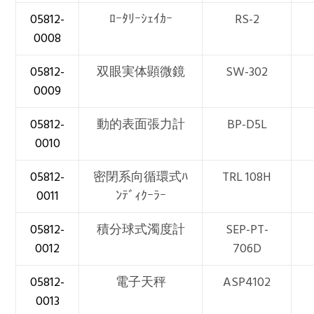
05812-
ﾛｰﾀﾘｰｼｪｲｶｰ
RS-2
0008
05812-
双眼実体顕微鏡
SW-302
0009
05812-
動的表面張力計
BP-D5L
0010
05812-
密閉系向循環式ﾊ
TRL 108H
0011
ﾝﾃﾞｨｸｰﾗｰ
05812-
積分球式濁度計
SEP-PT-
0012
706D
05812-
電子天秤
ASP4102
0013