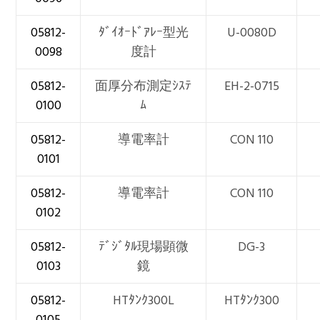
05812-
ﾀﾞｲｵｰﾄﾞｱﾚｰ型光
U-0080D
0098
度計
05812-
面厚分布測定ｼｽﾃ
EH-2-0715
0100
ﾑ
05812-
導電率計
CON 110
0101
05812-
導電率計
CON 110
0102
05812-
ﾃﾞｼﾞﾀﾙ現場顕微
DG-3
0103
鏡
05812-
HTﾀﾝｸ300L
HTﾀﾝｸ300
0105