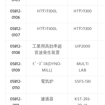
05812-
HTﾀﾝｸ300L
HTﾀﾝｸ300
0106
05812-
HTﾀﾝｸ300L
HTﾀﾝｸ300
0107
05812-
工業用高効率超
UIP2000
0108
音波発生装置
05812-
ﾋﾞｰｽﾞﾐﾙ(DYNO-
MULTI
0109
MILL)
LAB
05812-
電気炉
SSFS-130
0110
05812-
濾過器
KST-293-