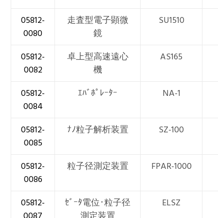
05812-
走査型電子顕微
SU1510
0080
鏡
05812-
卓上型高速遠心
AS165
0082
機
05812-
ｴﾊﾞﾎﾟﾚｰﾀｰ
NA-1
0084
05812-
ﾅﾉ粒子解析装置
SZ-100
0085
05812-
粒子径測定装置
FPAR-1000
0086
05812-
ｾﾞｰﾀ電位･粒子径
ELSZ
0087
測定装置