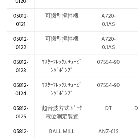
0120
05812-
可搬型撹拌機
A720-
0121
0.1AS
05812-
可搬型撹拌機
A720-
0122
0.1AS
05812-
ﾏｽﾀｰﾌﾚｯｸｽ ﾁｭｰﾋﾞ
07554-90
0123
ﾝｸﾞﾎﾟﾝﾌﾟ
05812-
ﾏｽﾀｰﾌﾚｯｸｽ ﾁｭｰﾋﾞ
07554-90
0124
ﾝｸﾞﾎﾟﾝﾌﾟ
05812-
超音波方式 ｾﾞｰﾀ
DT
D
0125
電位測定装置
05812-
BALL MILL
ANZ-61S