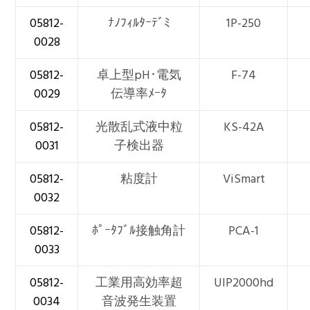
05812-
ﾅﾉﾌｨﾙﾀｰﾃﾞﾐ
1P-250
0028
05812-
卓上型pH･電気
F-74
0029
伝導率ﾒｰﾀ
05812-
光散乱式液中粒
KS-42A
0031
子検出器
05812-
粘度計
ViSmart
0032
05812-
ﾎﾟｰﾀﾌﾞﾙ接触角計
PCA-1
0033
05812-
工業用高効率超
UIP2000hd
0034
音波発生装置