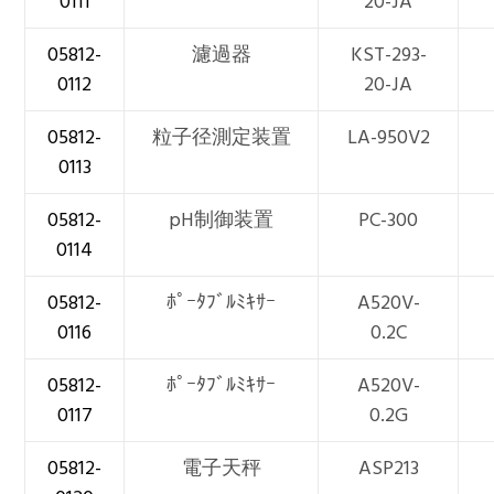
0111
20-JA
05812-
濾過器
KST-293-
0112
20-JA
05812-
粒子径測定装置
LA-950V2
0113
05812-
pH制御装置
PC-300
0114
05812-
ﾎﾟｰﾀﾌﾞﾙﾐｷｻｰ
A520V-
0116
0.2C
05812-
ﾎﾟｰﾀﾌﾞﾙﾐｷｻｰ
A520V-
0117
0.2G
05812-
電子天秤
ASP213