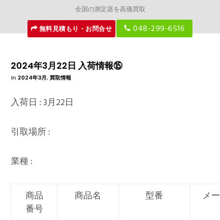
全国の測定器を高価買取
048-299-6516
無料見積もり・お問合せ
2024年3月22日 入荷情報⑮
In
2024年3月
,
買取情報
入荷日 : 3月22日
引取場所 :
業種 :
商品
商品名
型番
メー
番号