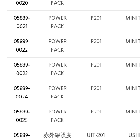
0020
PACK
05889-
POWER
P201
MINI
0021
PACK
05889-
POWER
P201
MINI
0022
PACK
05889-
POWER
P201
MINI
0023
PACK
05889-
POWER
P201
MINI
0024
PACK
05889-
POWER
P201
MINI
0025
PACK
05889-
赤外線照度
UIT-201
USH