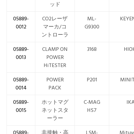
ッド
05889-
CO2レーザ
ML-
KEYE
0012
マーカ/コ
G9300
ントローラ
05889-
CLAMP ON
3168
HIO
0013
POWER
HiTESTER
05889-
POWER
P201
MINI
0014
PACK
05889-
ホットマグ
C-MAG
IK
0015
ネットスタ
HS7
ーラー
05889-
非接触・高
LSM-
Mituy