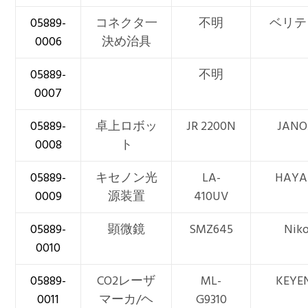
05889-
コネクタ一
不明
ベリテ
0006
決め治具
05889-
不明
0007
05889-
卓上ロボッ
JR 2200N
JAN
0008
ト
05889-
キセノン光
LA-
HAYA
0009
源装置
410UV
05889-
顕微鏡
SMZ645
Nik
0010
05889-
CO2レーザ
ML-
KEYE
0011
マーカ/ヘ
G9310