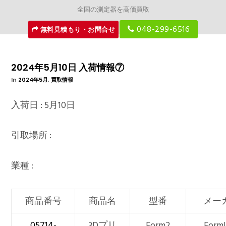
全国の測定器を高価買取
048-299-6516
無料見積もり・お問合せ
2024年5月10日 入荷情報⑦
In
2024年5月
,
買取情報
入荷日 : 5月10日
引取場所 :
業種 :
商品番号
商品名
型番
メー
05714-
3Dプリ
Form2
Forml