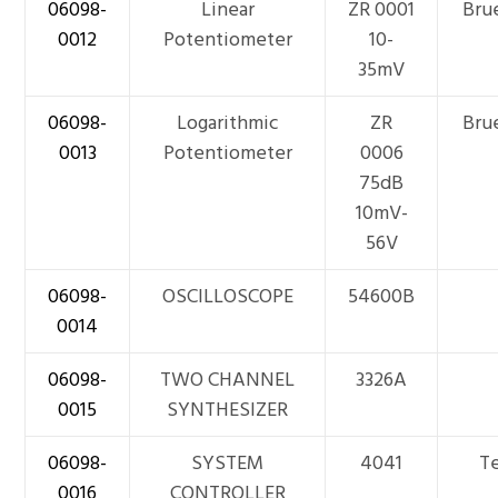
06098-
Linear
ZR 0001
Bru
0012
Potentiometer
10-
35mV
06098-
Logarithmic
ZR
Bru
0013
Potentiometer
0006
75dB
10mV-
56V
06098-
OSCILLOSCOPE
54600B
0014
06098-
TWO CHANNEL
3326A
0015
SYNTHESIZER
06098-
SYSTEM
4041
T
0016
CONTROLLER