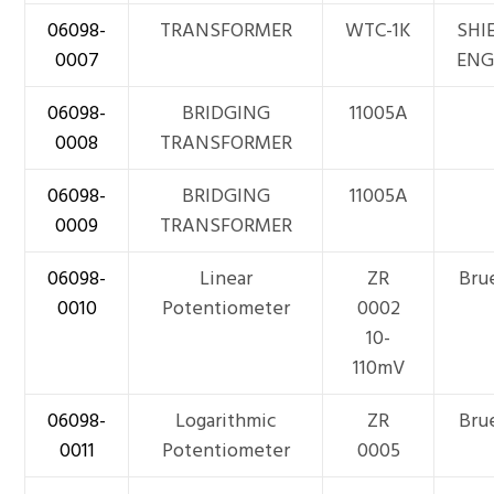
06098-
TRANSFORMER
WTC-1K
SHI
0007
ENG
06098-
BRIDGING
11005A
0008
TRANSFORMER
06098-
BRIDGING
11005A
0009
TRANSFORMER
06098-
Linear
ZR
Bru
0010
Potentiometer
0002
10-
110mV
06098-
Logarithmic
ZR
Bru
0011
Potentiometer
0005